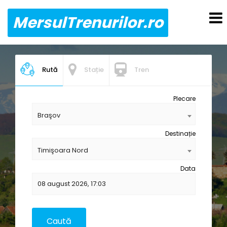
MersulTrenurilor.ro
Rută
Stație
Tren
Plecare
Braşov
Destinație
Timişoara Nord
Data