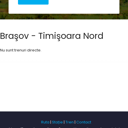
Braşov - Timişoara Nord
Nu sunt trenuri directe.
Ruta
|
Stație
|
Tren
|
Contact