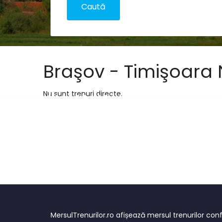
Braşov - Timişoara
Nu sunt trenuri directe.
MersulTrenurilor.ro afișează mersul trenurilor c