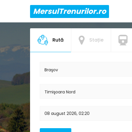
MersulTrenurilor.ro
Rută
Stație
Braşov
Timişoara Nord