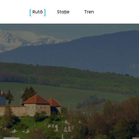
Rută
Stație
Tren