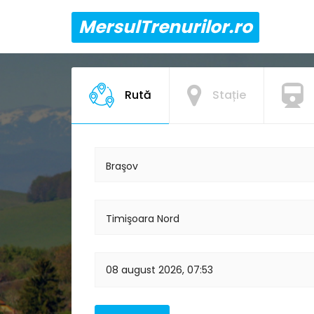
MersulTrenurilor.ro
Rută
Stație
Braşov
Timişoara Nord