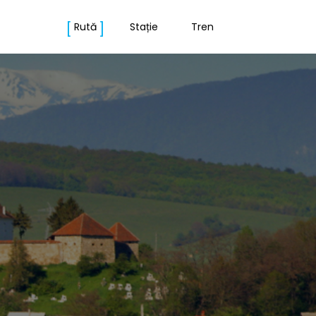
Rută
Stație
Tren