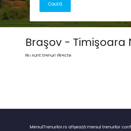
Braşov - Timişoara
Nu sunt trenuri directe.
MersulTrenurilor.ro afișează mersul trenurilor c