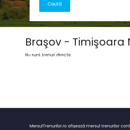
Braşov - Timişoara
Nu sunt trenuri directe.
MersulTrenurilor.ro afișează mersul trenurilor c