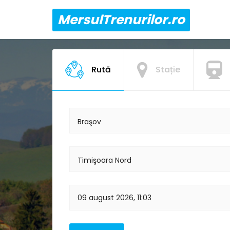
MersulTrenurilor.ro
Rută
Stație
Braşov
Timişoara Nord