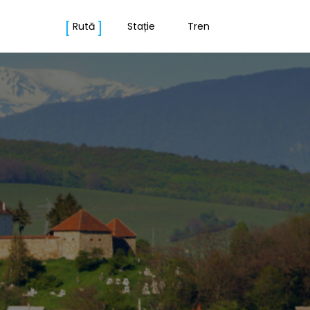
Rută
Stație
Tren