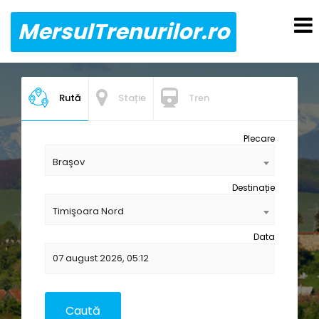
MersulTrenurilor.ro
Rută
Stație
Tren
Plecare
Braşov
Destinație
Timişoara Nord
Data