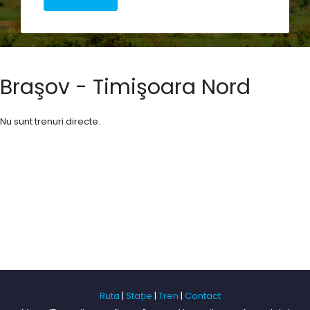
Braşov - Timişoara Nord
Nu sunt trenuri directe.
Ruta
|
Stație
|
Tren
|
Contact