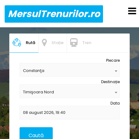
MersulTrenurilor.ro
Rută
Stație
Tren
Plecare
Constanţa
Destinație
Timişoara Nord
Data