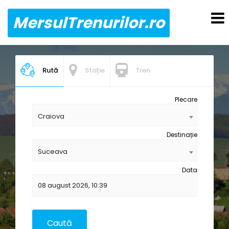
MersulTrenurilor.ro
Rută
Stație
Tren
Plecare
Craiova
Destinație
Suceava
Data