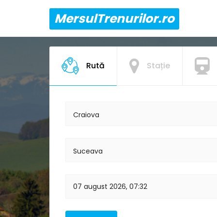
MersulTrenurilor.ro
Rută
Stație
Craiova
Suceava