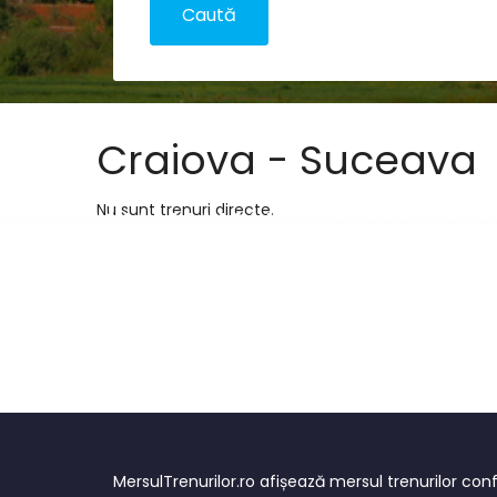
Craiova - Suceava
Nu sunt trenuri directe.
MersulTrenurilor.ro afișează mersul trenurilor c