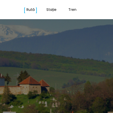
Rută
Stație
Tren