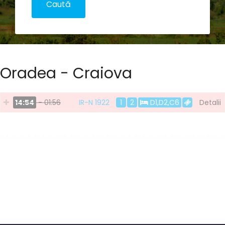
Oradea - Craiova
14:54
- 01:56
IR-N 1922
1
2
D1,D2,C6
Detalii