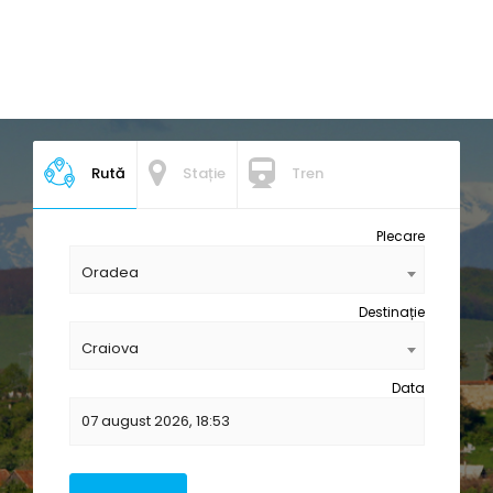
Rută
Stație
Tren
Plecare
Oradea
Destinație
Craiova
Data