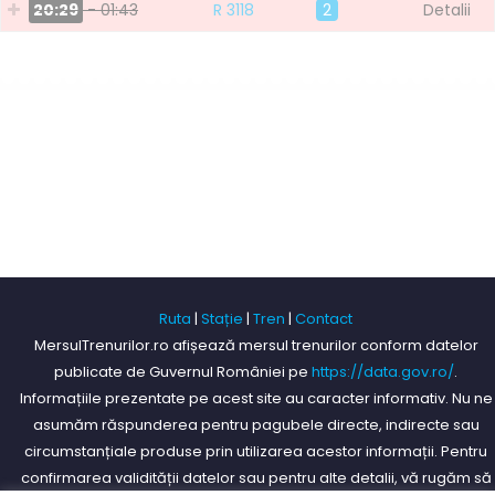
20:29
- 01:43
R 3118
2
Detalii
Ruta
|
Stație
|
Tren
|
Contact
MersulTrenurilor.ro afișează mersul trenurilor conform datelor
publicate de Guvernul României pe
https://data.gov.ro/
.
Informațiile prezentate pe acest site au caracter informativ. Nu ne
asumăm răspunderea pentru pagubele directe, indirecte sau
circumstanțiale produse prin utilizarea acestor informații. Pentru
confirmarea validității datelor sau pentru alte detalii, vă rugăm să