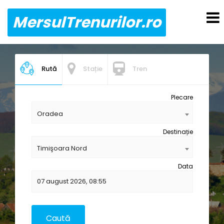
MersulTrenurilor.ro
Rută
Stație
Tren
Plecare
Oradea
Destinație
Timişoara Nord
Data