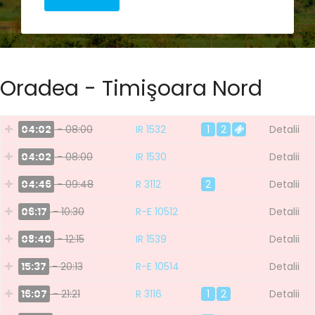
Oradea - Timişoara Nord
04:02
- 08:00
IR 1532
1
2
Detalii
04:02
- 08:00
IR 1530
Detalii
04:46
- 09:48
R 3112
2
Detalii
06:17
- 10:30
R-E 10512
Detalii
08:40
- 12:15
IR 1539
Detalii
15:37
- 20:13
R-E 10514
Detalii
16:07
- 21:21
R 3116
1
2
Detalii