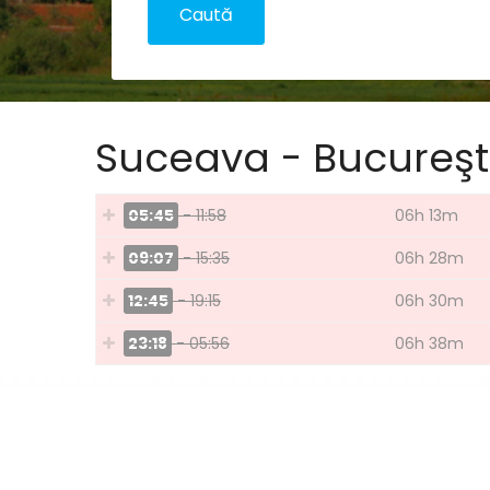
Suceava - Bucureşt
05:45
- 11:58
06h 13m
09:07
- 15:35
06h 28m
12:45
- 19:15
06h 30m
23:18
- 05:56
06h 38m