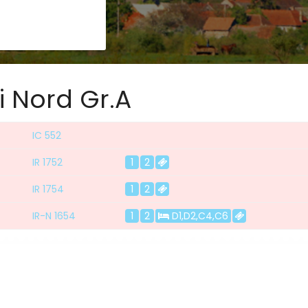
i Nord Gr.A
IC 552
IR 1752
1
2
IR 1754
1
2
IR-N 1654
1
2
D1,D2,C4,C6