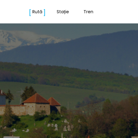
Rută
Stație
Tren