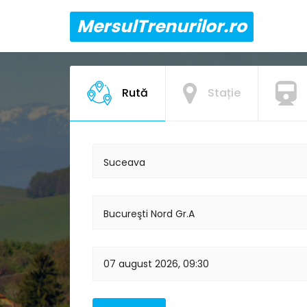
MersulTrenurilor.ro
Rută
Stație
Suceava
Bucureşti Nord Gr.A