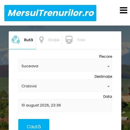
MersulTrenurilor.ro
Rută
Stație
Tren
Plecare
Suceava
Destinație
Craiova
Data