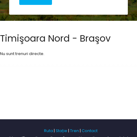
Timişoara Nord - Braşov
Nu sunt trenuri directe.
Ruta
|
Stație
|
Tren
|
Contact