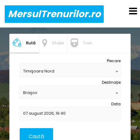
MersulTrenurilor.ro
Rută
Stație
Tren
Plecare
Timişoara Nord
Destinație
Braşov
Data