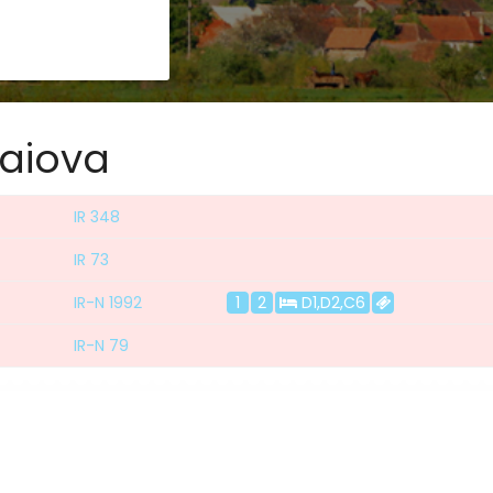
raiova
IR 348
IR 73
IR-N 1992
1
2
D1,D2,C6
IR-N 79