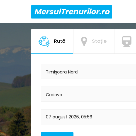
MersulTrenurilor.ro
Rută
Stație
Timişoara Nord
Craiova