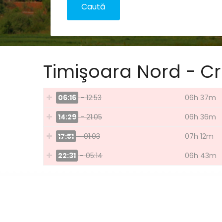
Timişoara Nord - C
06:16
- 12:53
06h 37m
14:29
- 21:05
06h 36m
17:51
- 01:03
07h 12m
22:31
- 05:14
06h 43m