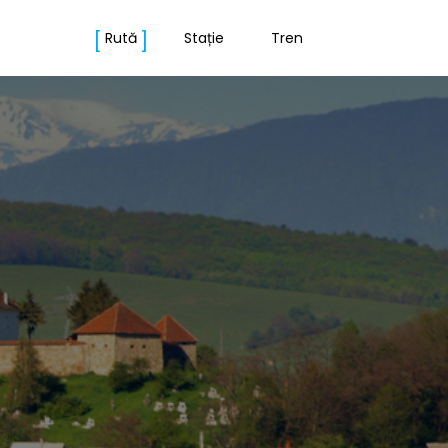
Rută
Stație
Tren