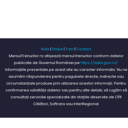
Ruta
|
Stație
|
Tren
|
Contact
MersulTrenurilor.ro afișează mersul trenurilor conform datelor
publicate de Guvernul României pe
https://data.gov.ro/
.
Informațiile prezentate pe acest site au caracter informativ. Nu ne
asumăm răspunderea pentru pagubele directe, indirecte sau
circumstanțiale produse prin utilizarea acestor informații. Pentru
confirmarea validității datelor sau pentru alte detalii, vă rugăm să
consultați serviciile specializate din stațiile deservite de CFR
Călători, Softrans sau InterRegional.