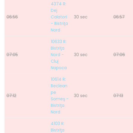
4374 R:
Dej
06:56
Calatori
30 sec
06:57
- Bistriţa
Nord
10633 R:
Bistriţa
07:05
Nord -
30 sec
07:06
Cluj
Napoca
10614 R:
Beclean
pe
07:12
30 sec
07:13
Someş -
Bistriţa
Nord
4103 R:
Bistriţa