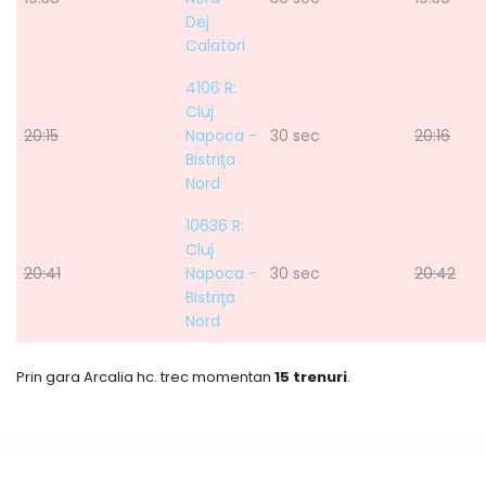
Dej
Calatori
4106 R:
Cluj
20:15
Napoca -
30 sec
20:16
Bistriţa
Nord
10636 R:
Cluj
20:41
Napoca -
30 sec
20:42
Bistriţa
Nord
Prin gara Arcalia hc. trec momentan
15 trenuri
.