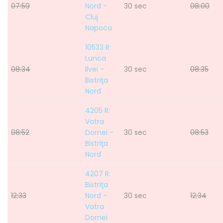
07:59
Nord -
30 sec
08:00
Cluj
Napoca
10533 R:
Lunca
08:34
Ilvei -
30 sec
08:35
Bistriţa
Nord
4205 R:
Vatra
08:52
Dornei -
30 sec
08:53
Bistriţa
Nord
4207 R:
Bistriţa
12:33
Nord -
30 sec
12:34
Vatra
Dornei