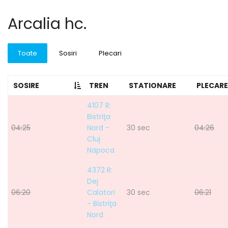
Arcalia hc.
Toate
Sosiri
Plecari
SOSIRE
TREN
STATIONARE
PLECARE
4107 R:
Bistriţa
04:25
Nord -
30 sec
04:26
Cluj
Napoca
4372 R:
Dej
06:20
Calatori
30 sec
06:21
- Bistriţa
Nord