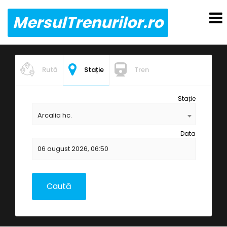
MersulTrenurilor.ro
Rută
Stație
Tren
Stație
Arcalia hc.
Data