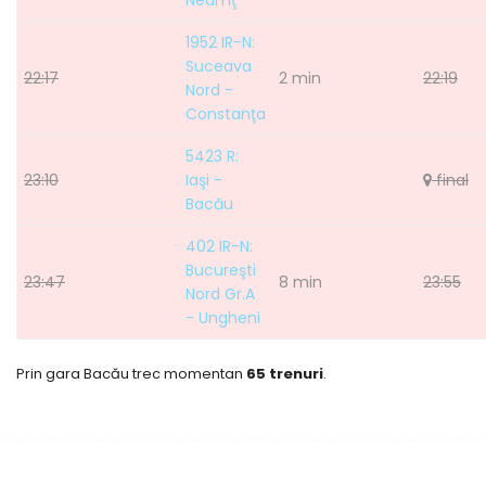
Neamţ
1952 IR-N:
Suceava
22:17
2 min
22:19
Nord -
Constanţa
5423 R:
23:10
Iaşi -
final
Bacău
402 IR-N:
Bucureşti
23:47
8 min
23:55
Nord Gr.A
- Ungheni
Prin gara Bacău trec momentan
65 trenuri
.