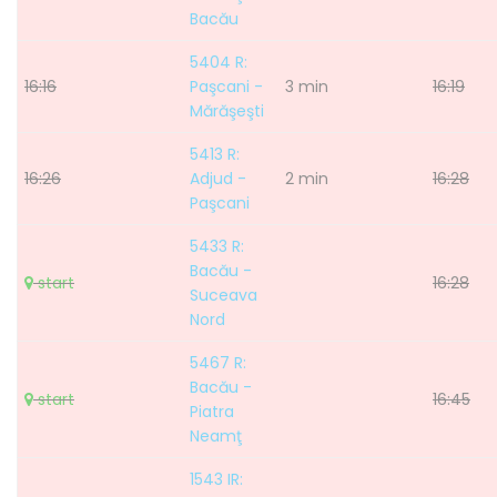
Bacău
5404 R:
16:16
Paşcani -
3 min
16:19
Mărăşeşti
5413 R:
16:26
Adjud -
2 min
16:28
Paşcani
5433 R:
Bacău -
start
16:28
Suceava
Nord
5467 R:
Bacău -
start
16:45
Piatra
Neamţ
1543 IR: