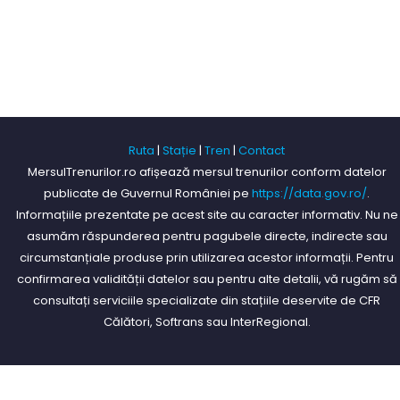
Ruta
|
Stație
|
Tren
|
Contact
MersulTrenurilor.ro afișează mersul trenurilor conform datelor
publicate de Guvernul României pe
https://data.gov.ro/
.
Informațiile prezentate pe acest site au caracter informativ. Nu ne
asumăm răspunderea pentru pagubele directe, indirecte sau
circumstanțiale produse prin utilizarea acestor informații. Pentru
confirmarea validității datelor sau pentru alte detalii, vă rugăm să
consultați serviciile specializate din stațiile deservite de CFR
Călători, Softrans sau InterRegional.