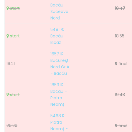
Bacău -
start
18:47
Suceava
Nord
5481 R:
start
Bacău -
18:55
Bicaz
1657 IR:
Bucureşti
19:21
final
Nord Gr.A
- Bacău
1859 IR:
Bacău -
start
19:43
Piatra
Neamţ
5468 R:
Piatra
20:20
final
Neamţ -