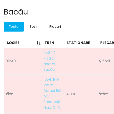
Bacău
Toate
Sosiri
Plecari
SOSIRE
TREN
STATIONARE
PLECAR
5482 R:
Piatra
00:49
final
Neamţ -
Bacău
1654 IR-N:
Vatra
Dornei Băi
01:15
12 min
01:27
hc. -
Bucureşti
Nord Gr.A