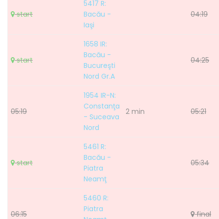
5417 R:
start
Bacău -
04:19
Iaşi
1658 IR:
Bacău -
start
04:25
Bucureşti
Nord Gr.A
1954 IR-N:
Constanţa
05:19
2 min
05:21
- Suceava
Nord
5461 R:
Bacău -
start
05:34
Piatra
Neamţ
5460 R:
Piatra
06:15
final