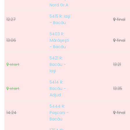
Nord Gr.A
5415 R: Iaşi
12:27
final
- Bacău
5403 R:
13:06
Mărăşeşti
final
- Bacău
5421 R:
start
Bacău -
13:21
Iaşi
5414 R:
start
Bacău -
13:35
Adjud
5444 R:
14:24
Paşcani -
final
Bacău