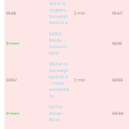
401 IR-N:
Ungheni -
01:45
2 min
01:47
Bucureşti
Nord Gr.A
5431 R:
Bacău -
start
02:16
Suceava
Nord
1653 IR-N:
Bucureşti
Nord Gr.A
02:57
2 min
02:59
- Vatra
Dornei Băi
hc.
5471 R:
start
Bacău -
03:49
Bicaz