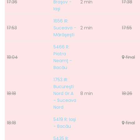
17:36
Braşov -
2 min
17:38
Iaşi
1656 IR:
17:53
Suceava -
2 min
17:55
Mărăşeşti
5466 R:
Piatra
18:04
final
Neamţ -
Bacău
1753 IR:
Bucureşti
18:18
Nord Gr.A
8 min
18:26
- Suceava
Nord
5419 R: Iaşi
18:18
final
- Bacău
5435 R: