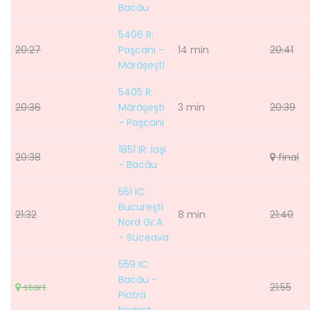
Bacău
5406 R:
20:27
Paşcani -
14 min
20:41
Mărăşeşti
5405 R:
20:36
Mărăşeşti
3 min
20:39
- Paşcani
1851 IR: Iaşi
20:38
final
- Bacău
551 IC:
Bucureşti
21:32
8 min
21:40
Nord Gr.A
- Suceava
559 IC:
Bacău -
start
21:55
Piatra