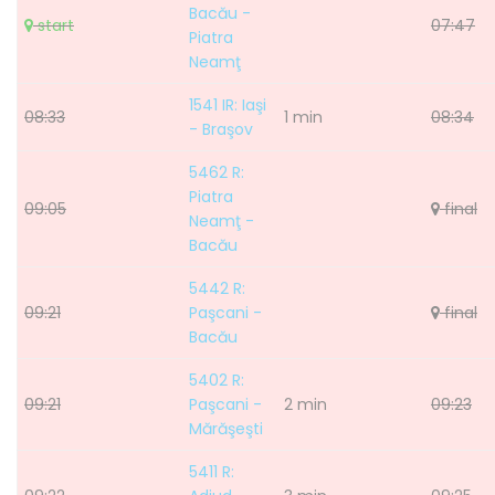
Bacău -
start
07:47
Piatra
Neamţ
1541 IR: Iaşi
08:33
1 min
08:34
- Braşov
5462 R:
Piatra
09:05
final
Neamţ -
Bacău
5442 R:
09:21
Paşcani -
final
Bacău
5402 R:
09:21
Paşcani -
2 min
09:23
Mărăşeşti
5411 R: