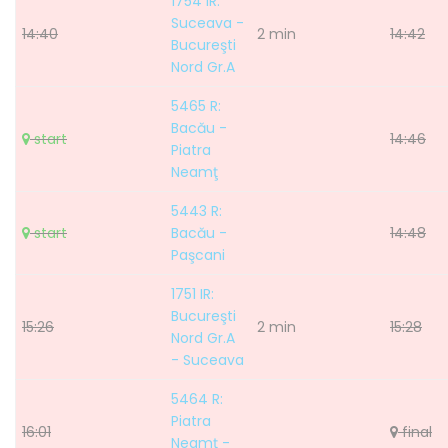
1754 IR:
Suceava -
14:40
2 min
14:42
Bucureşti
Nord Gr.A
5465 R:
Bacău -
start
14:46
Piatra
Neamţ
5443 R:
start
Bacău -
14:48
Paşcani
1751 IR:
Bucureşti
15:26
2 min
15:28
Nord Gr.A
- Suceava
5464 R:
Piatra
16:01
final
Neamţ -