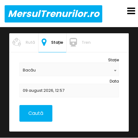
MersulTrenurilor.ro
Rută
Stație
Tren
Stație
Bacău
Data