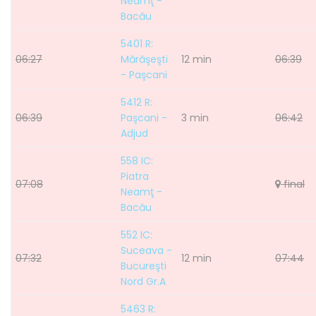
Neamţ -
Bacău
5401 R:
06:27
Mărăşeşti
12 min
06:39
- Paşcani
5412 R:
06:39
Paşcani -
3 min
06:42
Adjud
558 IC:
Piatra
07:08
final
Neamţ -
Bacău
552 IC:
Suceava -
07:32
12 min
07:44
Bucureşti
Nord Gr.A
5463 R: