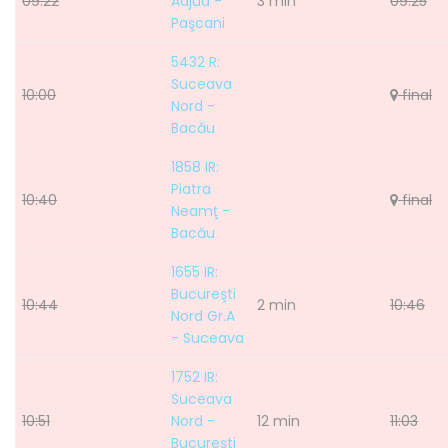
09:22
Adjud -
3 min
09:25
Paşcani
5432 R:
Suceava
10:00
final
Nord -
Bacău
1858 IR:
Piatra
10:40
final
Neamţ -
Bacău
1655 IR:
Bucureşti
10:44
2 min
10:46
Nord Gr.A
- Suceava
1752 IR:
Suceava
10:51
Nord -
12 min
11:03
Bucureşti