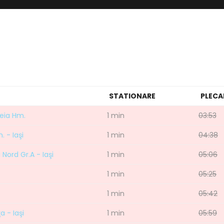
STATIONARE
PLECA
teia Hm.
1 min
03:53
. - Iaşi
1 min
04:38
 Nord Gr.A - Iaşi
1 min
05:06
1 min
05:25
1 min
05:42
a - Iaşi
1 min
05:59