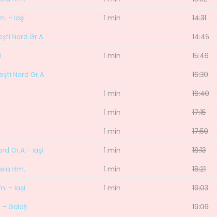
. - Iaşi
1 min
14:31
eşti Nord Gr.A
14:45
i
1 min
15:46
reşti Nord Gr.A
16:30
1 min
16:40
1 min
17:15
i
1 min
17:59
rd Gr.A - Iaşi
1 min
18:13
teia Hm.
1 min
18:21
. - Iaşi
1 min
19:03
 - Galaţi
19:06