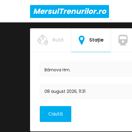
MersulTrenurilor.ro
Rută
Stație
Bârnova Hm.