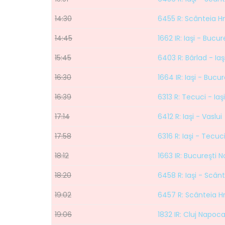
14:30
6455 R: Scânteia Hm
14:45
1662 IR: Iaşi - Bucur
15:45
6403 R: Bârlad - Iaş
16:30
1664 IR: Iaşi - Bucu
16:39
6313 R: Tecuci - Iaşi
17:14
6412 R: Iaşi - Vaslui
17:58
6316 R: Iaşi - Tecuc
18:12
1663 IR: Bucureşti No
18:20
6458 R: Iaşi - Scân
19:02
6457 R: Scânteia Hm
19:06
1832 IR: Cluj Napoca