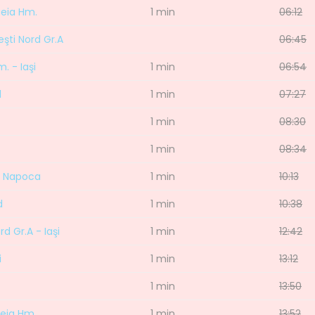
teia Hm.
1 min
06:12
reşti Nord Gr.A
06:45
. - Iaşi
1 min
06:54
d
1 min
07:27
1 min
08:30
1 min
08:34
uj Napoca
1 min
10:13
d
1 min
10:38
rd Gr.A - Iaşi
1 min
12:42
i
1 min
13:12
1 min
13:50
teia Hm.
1 min
13:52