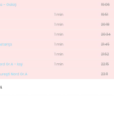
a - Galaţi
19:06
1 min
19:51
1 min
20:18
1 min
20:34
onstanţa
1 min
21:45
1 min
21:52
rd Gr.A - Iaşi
1 min
22:15
cureşti Nord Gr.A
23:11
i
.