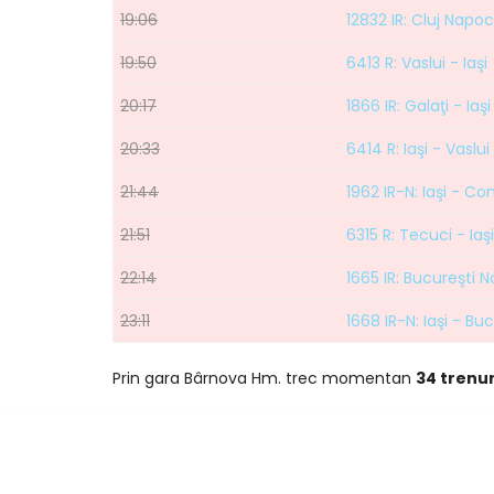
19:06
12832 IR: Cluj Napoc
19:50
6413 R: Vaslui - Iaşi
20:17
1866 IR: Galaţi - Iaşi
20:33
6414 R: Iaşi - Vaslui
21:44
1962 IR-N: Iaşi - C
21:51
6315 R: Tecuci - Iaşi
22:14
1665 IR: Bucureşti No
23:11
1668 IR-N: Iaşi - Bu
Prin gara Bârnova Hm. trec momentan
34 trenur