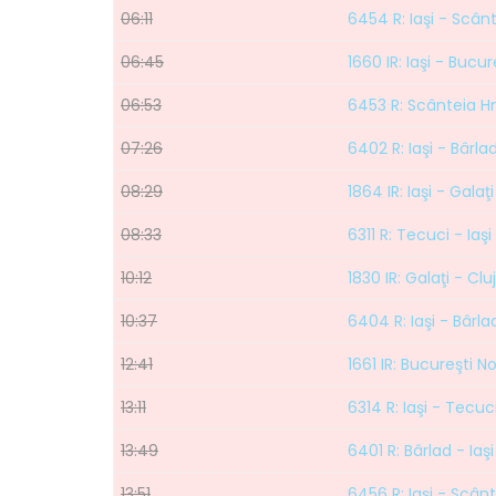
06:11
6454 R: Iaşi - Scân
06:45
1660 IR: Iaşi - Bucu
06:53
6453 R: Scânteia Hm
07:26
6402 R: Iaşi - Bârla
08:29
1864 IR: Iaşi - Galaţi
08:33
6311 R: Tecuci - Iaşi
10:12
1830 IR: Galaţi - Cl
10:37
6404 R: Iaşi - Bârla
12:41
1661 IR: Bucureşti No
13:11
6314 R: Iaşi - Tecuc
13:49
6401 R: Bârlad - Iaşi
13:51
6456 R: Iaşi - Scân