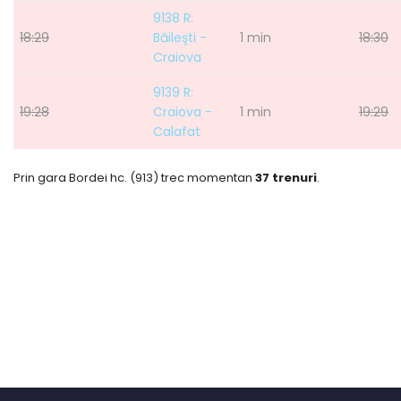
9138 R:
18:29
Băileşti -
1 min
18:30
Craiova
9139 R:
19:28
Craiova -
1 min
19:29
Calafat
Prin gara Bordei hc. (913) trec momentan
37 trenuri
.