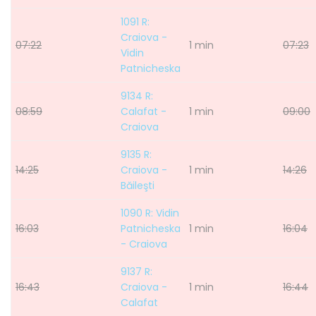
1091 R:
Craiova -
07:22
1 min
07:23
Vidin
Patnicheska
9134 R:
08:59
Calafat -
1 min
09:00
Craiova
9135 R:
14:25
Craiova -
1 min
14:26
Băileşti
1090 R: Vidin
16:03
Patnicheska
1 min
16:04
- Craiova
9137 R:
16:43
Craiova -
1 min
16:44
Calafat