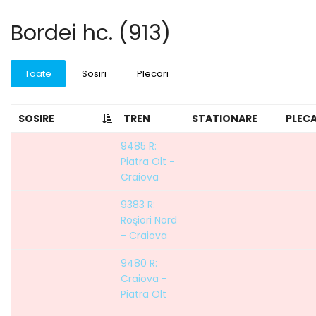
Bordei hc. (913)
Toate
Sosiri
Plecari
SOSIRE
TREN
STATIONARE
PLEC
9485 R:
Piatra Olt -
Craiova
9383 R:
Roşiori Nord
- Craiova
9480 R:
Craiova -
Piatra Olt