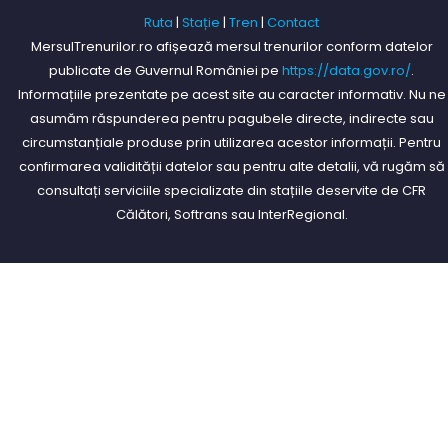
Ruta
|
Stație
|
Tren
|
Contact
MersulTrenurilor.ro afișează mersul trenurilor conform datelor
publicate de Guvernul României pe
https://data.gov.ro/
.
Informațiile prezentate pe acest site au caracter informativ. Nu ne
asumăm răspunderea pentru pagubele directe, indirecte sau
circumstanțiale produse prin utilizarea acestor informații. Pentru
confirmarea validității datelor sau pentru alte detalii, vă rugăm să
consultați serviciile specializate din stațiile deservite de CFR
Călători, Softrans sau InterRegional.