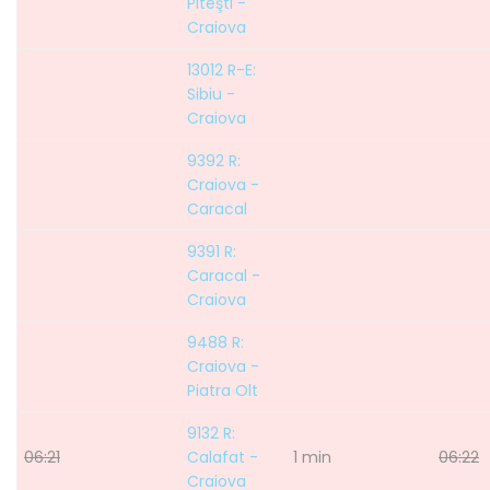
Piteşti -
Craiova
13012 R-E:
Sibiu -
Craiova
9392 R:
Craiova -
Caracal
9391 R:
Caracal -
Craiova
9488 R:
Craiova -
Piatra Olt
9132 R:
06:21
Calafat -
1 min
06:22
Craiova