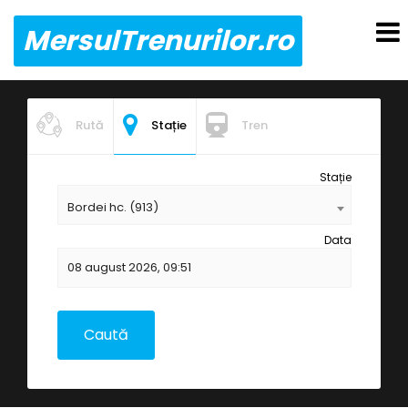
MersulTrenurilor.ro
Rută
Stație
Tren
Stație
Bordei hc. (913)
Data