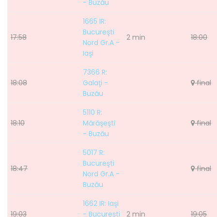
- Buzău
1665 IR:
Bucureşti
17:58
2 min
18:00
Nord Gr.A -
Iaşi
7366 R:
18:08
Galaţi -
final
Buzău
5110 R:
18:10
Mărăşeşti
final
- Buzău
5017 R:
Bucureşti
18:47
final
Nord Gr.A -
Buzău
1662 IR: Iaşi
19:03
- Bucureşti
2 min
19:05