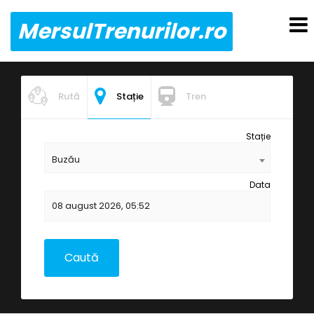
MersulTrenurilor.ro
Rută
Stație
Tren
Stație
Buzău
Data