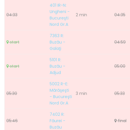
401 IR-N:
Ungheni -
04:33
2 min
04:35
Bucureşti
Nord Gr.A
7363 R:
start
Buzău -
04:59
Galaţi
5101 R:
start
Buzău -
05:00
Adjud
5002 R-E:
Mărăşeşti
05:30
3 min
05:33
- Bucureşti
Nord Gr.A
7402 R:
05:46
Făurei -
final
Buzău