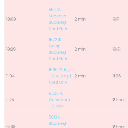
552 IC:
Suceava -
10:09
2 min
10:11
Bucureşti
Nord Gr.A
1572 IR:
Galaţi -
10:29
2 min
10:31
Bucureşti
Nord Gr.A
1660 IR: Iaşi
11:04
- Bucureşti
2 min
11:06
Nord Gr.A
8202 R:
11:25
Constanţa
final
- Buzău
5013 R:
Bucureşti
12:03
final