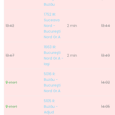
Buzău
1752 IR:
Suceava
13:42
Nord -
2 min
13:44
Bucureşti
Nord Gr.A
1663 IR:
Bucureşti
13:47
2 min
13:49
Nord Gr.A -
Iaşi
5016 R:
Buzău -
start
14:02
Bucureşti
Nord Gr.A
5105 R:
start
Buzău -
14:05
Adjud