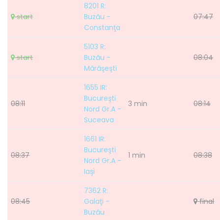
8201 R:
start
Buzău -
07:47
Constanţa
5103 R:
start
Buzău -
08:04
Mărăşeşti
1655 IR:
Bucureşti
08:11
3 min
08:14
Nord Gr.A -
Suceava
1661 IR:
Bucureşti
08:37
1 min
08:38
Nord Gr.A -
Iaşi
7362 R:
08:45
Galaţi -
final
Buzău