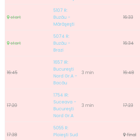
5107 R:
start
Buzău -
16:33
Mărăşeşti
5074 R:
start
Buzău -
16:34
Brazi
1657 IR:
Bucureşti
16:45
3 min
16:48
Nord Gr.A -
Bacău
1754 IR:
Suceava -
17:20
3 min
17:23
Bucureşti
Nord Gr.A
5055 R:
17:38
Ploieşti Sud
final