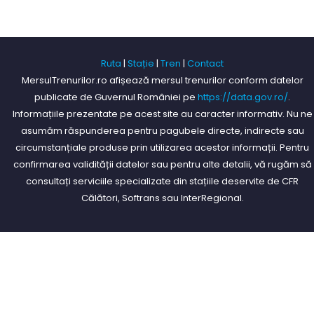
Ruta
|
Stație
|
Tren
|
Contact
MersulTrenurilor.ro afișează mersul trenurilor conform datelor
publicate de Guvernul României pe
https://data.gov.ro/
.
Informațiile prezentate pe acest site au caracter informativ. Nu ne
asumăm răspunderea pentru pagubele directe, indirecte sau
circumstanțiale produse prin utilizarea acestor informații. Pentru
confirmarea validității datelor sau pentru alte detalii, vă rugăm să
consultați serviciile specializate din stațiile deservite de CFR
Călători, Softrans sau InterRegional.