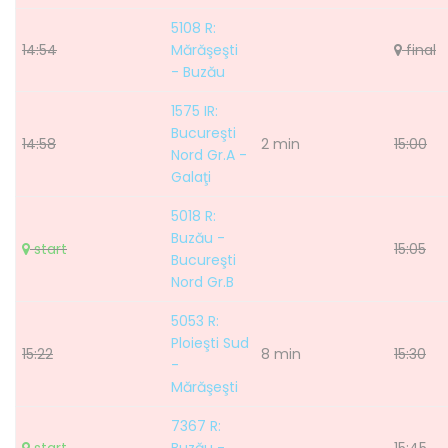
5108 R:
14:54
Mărăşeşti
final
- Buzău
1575 IR:
Bucureşti
14:58
2 min
15:00
Nord Gr.A -
Galaţi
5018 R:
Buzău -
start
15:05
Bucureşti
Nord Gr.B
5053 R:
Ploieşti Sud
15:22
8 min
15:30
-
Mărăşeşti
7367 R: