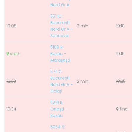
Nord Gr.A
551 IC:
Bucureşti
19:08
2 min
19:10
Nord Gr.A -
Suceava
5109 R:
start
Buzău -
19:16
Mărăşeşti
571 IC:
Bucureşti
19:33
2 min
19:35
Nord Gr.A -
Galaţi
5216 R:
19:34
Oneşti -
final
Buzău
5054 R: