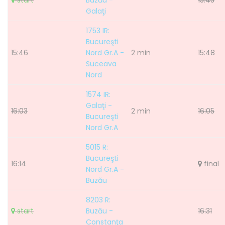
start
Buzău -
15:45
Galaţi
1753 IR:
Bucureşti
15:46
Nord Gr.A -
2 min
15:48
Suceava
Nord
1574 IR:
Galaţi -
16:03
2 min
16:05
Bucureşti
Nord Gr.A
5015 R:
Bucureşti
16:14
final
Nord Gr.A -
Buzău
8203 R:
start
Buzău -
16:31
Constanţa