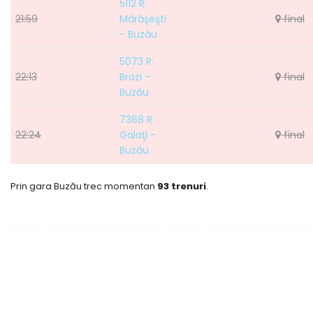
5112 R:
21:59
Mărăşeşti
final
- Buzău
5073 R:
22:13
Brazi -
final
Buzău
7368 R:
22:24
Galaţi -
final
Buzău
Prin gara Buzău trec momentan
93 trenuri
.