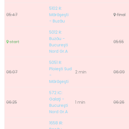
5102 R:
05:47
Mărăşeşti
final
- Buzău
5012 R:
Buzău -
start
05:55
Bucureşti
Nord Gr.A
5051 R:
Ploieşti Sud
06:07
2 min
06:09
-
Mărăşeşti
572 IC:
Galaţi -
06:25
1 min
06:26
Bucureşti
Nord Gr.A
1658 IR: