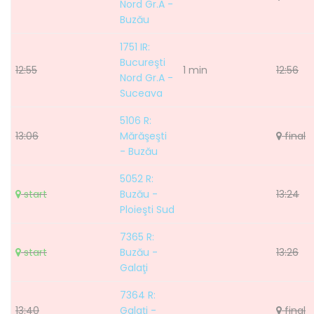
Nord Gr.A -
Buzău
1751 IR:
Bucureşti
12:55
1 min
12:56
Nord Gr.A -
Suceava
5106 R:
13:06
Mărăşeşti
final
- Buzău
5052 R:
start
Buzău -
13:24
Ploieşti Sud
7365 R:
start
Buzău -
13:26
Galaţi
7364 R:
13:40
Galaţi -
final