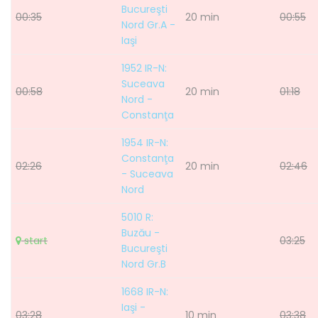
Bucureşti
00:35
20 min
00:55
Nord Gr.A -
Iaşi
1952 IR-N:
Suceava
00:58
20 min
01:18
Nord -
Constanţa
1954 IR-N:
Constanţa
02:26
20 min
02:46
- Suceava
Nord
5010 R:
Buzău -
start
03:25
Bucureşti
Nord Gr.B
1668 IR-N:
Iaşi -
03:28
10 min
03:38