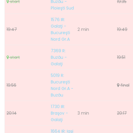
start
Buzău -
19:35
Ploieşti Sud
1576 IR:
Galaţi -
19:47
2 min
19:49
Bucureşti
Nord Gr.A
7369 R:
start
Buzău -
19:51
Galaţi
5019 R:
Bucureşti
19:56
final
Nord Gr.A -
Buzău
1730 IR:
20:14
Braşov -
3 min
20:17
Galaţi
1664 IR: Iaşi