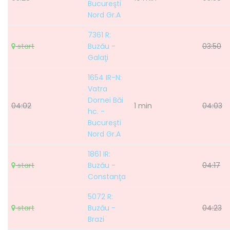
Bucureşti
Nord Gr.A
7361 R:
start
Buzău -
03:50
Galaţi
1654 IR-N:
Vatra
Dornei Băi
04:02
1 min
04:03
hc. -
Bucureşti
Nord Gr.A
1861 IR:
start
Buzău -
04:17
Constanţa
5072 R:
start
Buzău -
04:23
Brazi