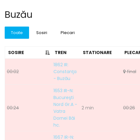
Buzău
Toate
Sosiri
Plecari
SOSIRE
TREN
STATIONARE
PLECA
1862 IR:
00:02
Constanţa
final
- Buzău
1653 IR-N:
Bucureşti
Nord Gr.A -
00:24
2 min
00:26
Vatra
Dornei Băi
hc.
1667 IR-N: