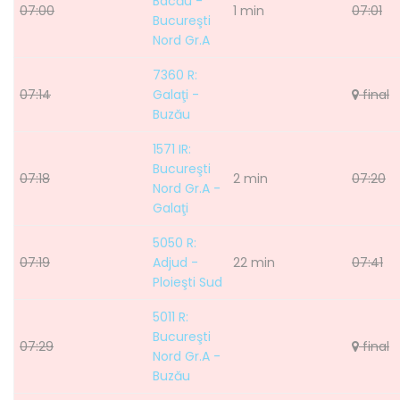
Bacău -
07:00
1 min
07:01
Bucureşti
Nord Gr.A
7360 R:
07:14
Galaţi -
final
Buzău
1571 IR:
Bucureşti
07:18
2 min
07:20
Nord Gr.A -
Galaţi
5050 R:
07:19
Adjud -
22 min
07:41
Ploieşti Sud
5011 R:
Bucureşti
07:29
final
Nord Gr.A -
Buzău