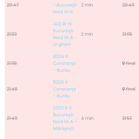
20:47
- Bucureşti
2 min
20:49
Nord Gr.A
402 IR-N:
Bucureşti
21:03
2 min
21:05
Nord Gr.A -
Ungheni
8204 R:
21:38
Constanţa
final
- Buzău
8206 R:
21:48
Constanţa
final
- Buzău
5003 R-E:
Bucureşti
21:49
4 min
21:53
Nord Gr.A -
Mărăşeşti