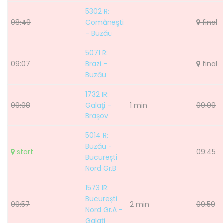
5302 R:
08:49
Comăneşti
final
- Buzău
5071 R:
09:07
Brazi -
final
Buzău
1732 IR:
09:08
Galaţi -
1 min
09:09
Braşov
5014 R:
Buzău -
start
09:45
Bucureşti
Nord Gr.B
1573 IR:
Bucureşti
09:57
2 min
09:59
Nord Gr.A -
Galaţi