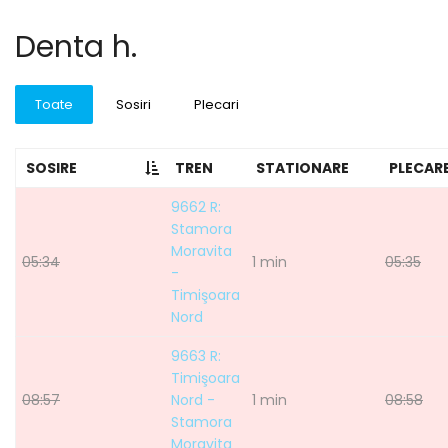
Denta h.
Toate
Sosiri
Plecari
SOSIRE
TREN
STATIONARE
PLECAR
9662 R:
Stamora
Moravita
05:34
1 min
05:35
-
Timişoara
Nord
9663 R:
Timişoara
08:57
Nord -
1 min
08:58
Stamora
Moravita