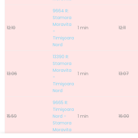
9664 R:
Stamora
Moravita
12:10
1 min
12:11
-
Timişoara
Nord
13390 R:
Stamora
Moravita
13:06
1 min
13:07
-
Timişoara
Nord
9665 R:
Timişoara
15:59
Nord -
1 min
16:00
Stamora
Moravita