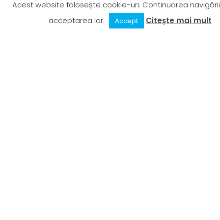
Acest website folosește cookie-uri. Continuarea navigării
9666 R:
Stamora
acceptarea lor.
Citește mai mult
Accept
Moravita
16:45
1 min
16:46
-
Timişoara
Nord
9667 R:
Timişoara
17:47
Nord -
1 min
17:48
Stamora
Moravita
9669 R:
Timişoara
19:58
Nord -
1 min
19:59
Stamora
Moravita
9668 R:
Stamora