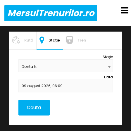
MersulTrenurilor.ro
Rută
Stație
Tren
Stație
Denta h.
Data