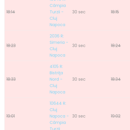
Câmpia
18:14
Turzii -
30 sec
18:15
Cluj
Napoca
2036 R:
Simeria -
18:23
30 sec
18:24
Cluj
Napoca
4105 R:
Bistriţa
18:33
Nord -
30 sec
18:34
Cluj
Napoca
10644 R:
Cluj
19:01
Napoca -
30 sec
19:02
Câmpia
Turzii