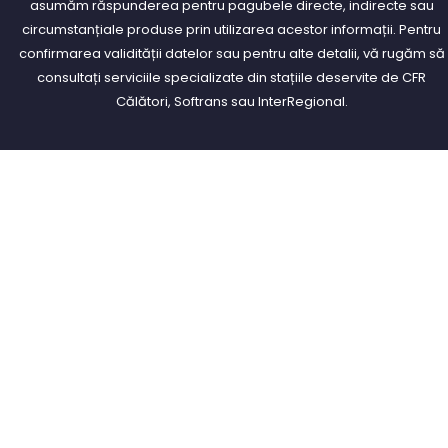
asumăm răspunderea pentru pagubele directe, indirecte sau
circumstanțiale produse prin utilizarea acestor informații. Pentru
confirmarea validității datelor sau pentru alte detalii, vă rugăm să
consultați serviciile specializate din stațiile deservite de CFR
Călători, Softrans sau InterRegional.