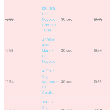
10646 R:
Cluj
19:39
Napoca -
30 sec
19:40
Câmpia
Turzii
4096 R:
Baia
19:53
Mare -
30 sec
19:54
Cluj
Napoca
4308 R:
Cluj
19:54
Napoca -
30 sec
19:55
Dej
Calatori
3088 R:
Cluj