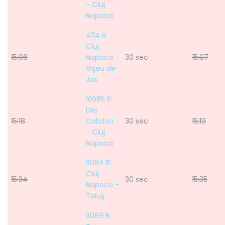
- Cluj
Napoca
4114 R:
Cluj
15:06
Napoca -
30 sec
15:07
Vişeu de
Jos
10585 R:
Dej
15:18
Calatori
30 sec
15:19
- Cluj
Napoca
3084 R:
Cluj
15:34
30 sec
15:35
Napoca -
Teiuş
3089 R: