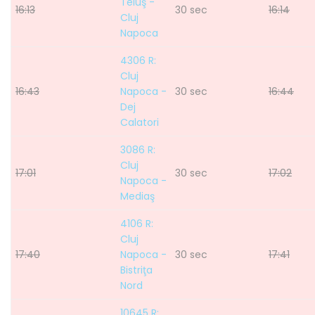
Teiuş -
16:13
30 sec
16:14
Cluj
Napoca
4306 R:
Cluj
16:43
Napoca -
30 sec
16:44
Dej
Calatori
3086 R:
Cluj
17:01
30 sec
17:02
Napoca -
Mediaş
4106 R:
Cluj
17:40
Napoca -
30 sec
17:41
Bistriţa
Nord
10645 R: