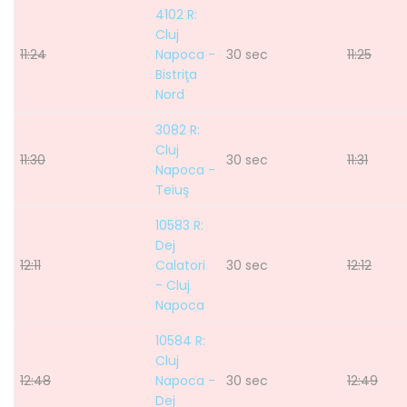
4102 R:
Cluj
11:24
Napoca -
30 sec
11:25
Bistriţa
Nord
3082 R:
Cluj
11:30
30 sec
11:31
Napoca -
Teiuş
10583 R:
Dej
12:11
Calatori
30 sec
12:12
- Cluj
Napoca
10584 R:
Cluj
12:48
Napoca -
30 sec
12:49
Dej