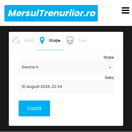
MersulTrenurilor.ro
Rută
Stație
Tren
Stație
Dezmir h.
Data