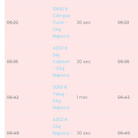
10641 R:
Câmpia
06:22
Turzii -
30 sec
06:23
Cluj
Napoca
4303 R:
Dej
06:35
Calatori
30 sec
06:36
- Cluj
Napoca
3083 R:
Teiuş -
06:42
1 min
06:43
Cluj
Napoca
4302 R:
Cluj
06:48
Napoca -
30 sec
06:49