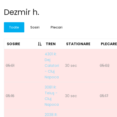
Dezmir h.
Toate
Sosiri
Plecari
SOSIRE
TREN
STATIONARE
PLECARE
4301 R:
Dej
05:01
Calatori
30 sec
05:02
- Cluj
Napoca
3081 R:
Teiuş -
05:16
30 sec
05:17
Cluj
Napoca
2038 R: