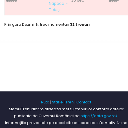
20:00
30 sec
20:01
Napoca -
Teiuş
Prin gara Dezmir h. trec momentan
32 trenuri
.
Ruta
|
Stație
|
Tren
|
Contact
MersulTrenurilor.ro afișează mersul trenurilor conform datelor
publicate de Guvernul României pe
https://data.gov.ro/
.
Informațiile prezentate pe acest site au caracter informativ. Nu ne