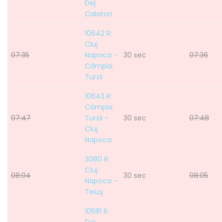
Dej
Calatori
10642 R:
Cluj
07:35
Napoca -
30 sec
07:36
Câmpia
Turzii
10643 R:
Câmpia
07:47
Turzii -
30 sec
07:48
Cluj
Napoca
3080 R:
Cluj
08:04
30 sec
08:05
Napoca -
Teiuş
10581 R: