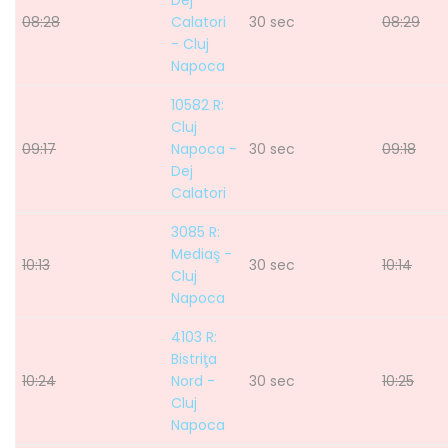
Dej
08:28
Calatori
30 sec
08:29
- Cluj
Napoca
10582 R:
Cluj
09:17
Napoca -
30 sec
09:18
Dej
Calatori
3085 R:
Mediaş -
10:13
30 sec
10:14
Cluj
Napoca
4103 R:
Bistriţa
10:24
Nord -
30 sec
10:25
Cluj
Napoca