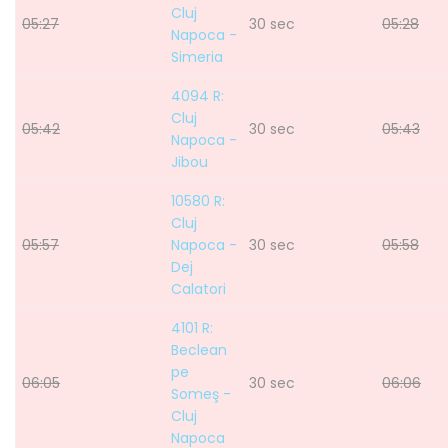
Cluj
05:27
30 sec
05:28
Napoca -
Simeria
4094 R:
Cluj
05:42
30 sec
05:43
Napoca -
Jibou
10580 R:
Cluj
05:57
Napoca -
30 sec
05:58
Dej
Calatori
4101 R:
Beclean
pe
06:05
30 sec
06:06
Someş -
Cluj
Napoca