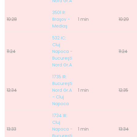
Nord Gr.A
3501 R:
10:28
Braşov -
1 min
10:29
Mediaş
532 IC:
Cluj
11:24
Napoca -
11:24
Bucureşti
Nord Gr.A
1735 IR:
Bucureşti
12:34
Nord Gr.A
1 min
12:35
- Cluj
Napoca
1734 IR:
Cluj
13:33
Napoca -
1 min
13:34
Bucureşti