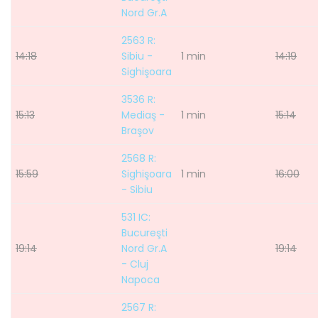
Nord Gr.A
2563 R:
14:18
Sibiu -
1 min
14:19
Sighişoara
3536 R:
15:13
Mediaş -
1 min
15:14
Braşov
2568 R:
15:59
Sighişoara
1 min
16:00
- Sibiu
531 IC:
Bucureşti
19:14
Nord Gr.A
19:14
- Cluj
Napoca
2567 R: