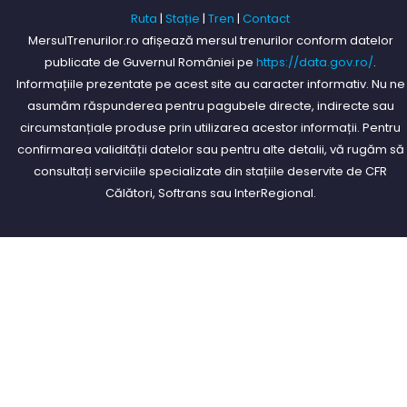
Ruta
|
Stație
|
Tren
|
Contact
MersulTrenurilor.ro afișează mersul trenurilor conform datelor
publicate de Guvernul României pe
https://data.gov.ro/
.
Informațiile prezentate pe acest site au caracter informativ. Nu ne
asumăm răspunderea pentru pagubele directe, indirecte sau
circumstanțiale produse prin utilizarea acestor informații. Pentru
confirmarea validității datelor sau pentru alte detalii, vă rugăm să
consultați serviciile specializate din stațiile deservite de CFR
Călători, Softrans sau InterRegional.