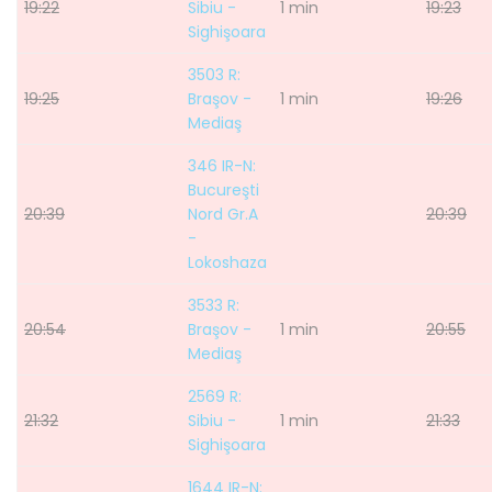
19:22
Sibiu -
1 min
19:23
Sighişoara
3503 R:
19:25
Braşov -
1 min
19:26
Mediaş
346 IR-N:
Bucureşti
20:39
Nord Gr.A
20:39
-
Lokoshaza
3533 R:
20:54
Braşov -
1 min
20:55
Mediaş
2569 R:
21:32
Sibiu -
1 min
21:33
Sighişoara
1644 IR-N: