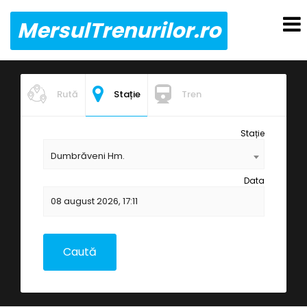
MersulTrenurilor.ro
Rută
Stație
Tren
Stație
Dumbrăveni Hm.
Data