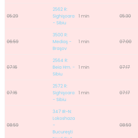
2562 R:
05:29
Sighişoara
1 min
05:30
- Sibiu
3500 R:
06:59
Mediaş -
1 min
07:00
Braşov
2564 R:
07:16
Beia Hm. -
1 min
07:17
Sibiu
2572 R:
07:16
Sighişoara
1 min
07:17
- Sibiu
347 IR-N:
Lokoshaza
08:59
-
08:59
Bucureşti