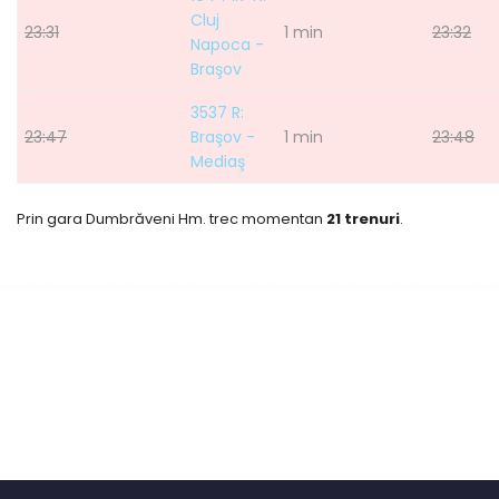
Cluj
23:31
1 min
23:32
Napoca -
Braşov
3537 R:
23:47
Braşov -
1 min
23:48
Mediaş
Prin gara Dumbrăveni Hm. trec momentan
21 trenuri
.