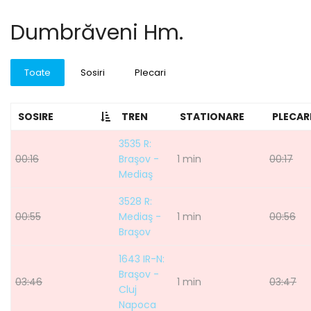
Dumbrăveni Hm.
Toate
Sosiri
Plecari
SOSIRE
TREN
STATIONARE
PLECAR
3535 R:
00:16
Braşov -
1 min
00:17
Mediaş
3528 R:
00:55
Mediaş -
1 min
00:56
Braşov
1643 IR-N:
Braşov -
03:46
1 min
03:47
Cluj
Napoca