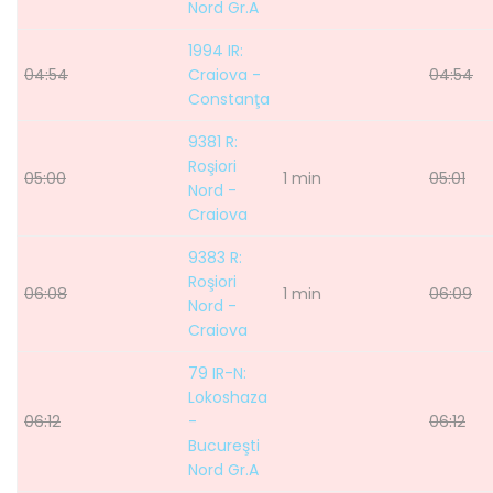
Nord Gr.A
1994 IR:
04:54
Craiova -
04:54
Constanţa
9381 R:
Roşiori
05:00
1 min
05:01
Nord -
Craiova
9383 R:
Roşiori
06:08
1 min
06:09
Nord -
Craiova
79 IR-N:
Lokoshaza
06:12
-
06:12
Bucureşti
Nord Gr.A