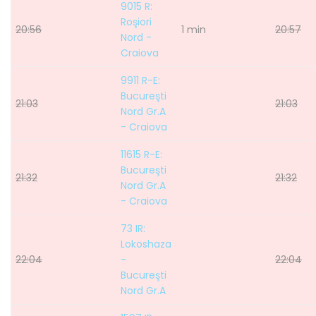
9015 R:
Roşiori
20:56
1 min
20:57
Nord -
Craiova
9911 R-E:
Bucureşti
21:03
21:03
Nord Gr.A
- Craiova
11615 R-E:
Bucureşti
21:32
21:32
Nord Gr.A
- Craiova
73 IR:
Lokoshaza
22:04
-
22:04
Bucureşti
Nord Gr.A