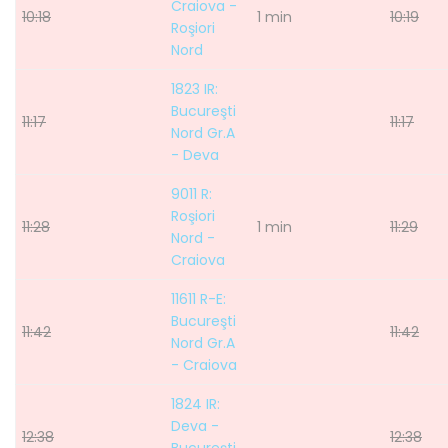
Craiova -
10:18
1 min
10:19
Roşiori
Nord
1823 IR:
Bucureşti
11:17
11:17
Nord Gr.A
- Deva
9011 R:
Roşiori
11:28
1 min
11:29
Nord -
Craiova
11611 R-E:
Bucureşti
11:42
11:42
Nord Gr.A
- Craiova
1824 IR:
Deva -
12:38
12:38