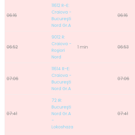
11612 R-E:
Craiova -
06:16
06:16
Bucureşti
Nord Gr.A
9012 R:
Craiova -
06:52
1 min
06:53
Roşiori
Nord
11614 R-E:
Craiova -
07:06
07:06
Bucureşti
Nord Gr.A
72 IR:
Bucureşti
07:41
Nord Gr.A
07:41
-
Lokoshaza