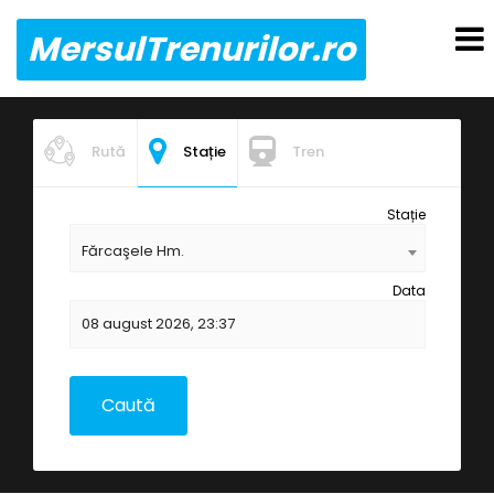
MersulTrenurilor.ro
Rută
Stație
Tren
Stație
Fărcaşele Hm.
Data