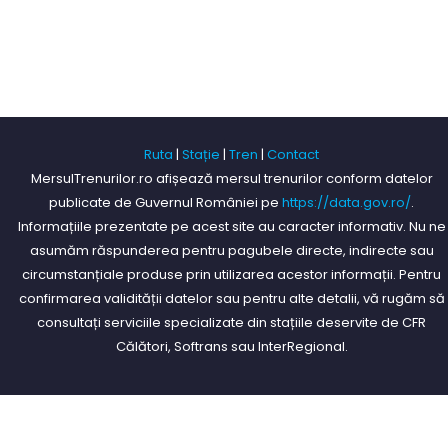
Ruta
|
Stație
|
Tren
|
Contact
MersulTrenurilor.ro afișează mersul trenurilor conform datelor
publicate de Guvernul României pe
https://data.gov.ro/
.
Informațiile prezentate pe acest site au caracter informativ. Nu ne
asumăm răspunderea pentru pagubele directe, indirecte sau
circumstanțiale produse prin utilizarea acestor informații. Pentru
confirmarea validității datelor sau pentru alte detalii, vă rugăm să
consultați serviciile specializate din stațiile deservite de CFR
Călători, Softrans sau InterRegional.