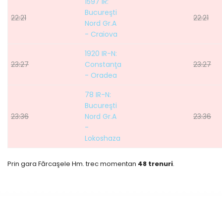
1597 IR:
Bucureşti
22:21
22:21
Nord Gr.A
- Craiova
1920 IR-N:
23:27
Constanţa
23:27
- Oradea
78 IR-N:
Bucureşti
23:36
Nord Gr.A
23:36
-
Lokoshaza
Prin gara Fărcaşele Hm. trec momentan
48 trenuri
.