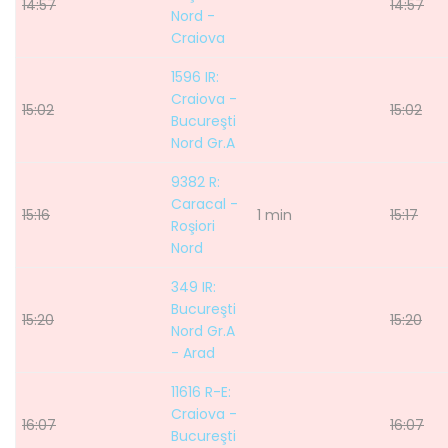
14:57
14:57
Nord -
Craiova
1596 IR:
Craiova -
15:02
15:02
Bucureşti
Nord Gr.A
9382 R:
Caracal -
15:16
1 min
15:17
Roşiori
Nord
349 IR:
Bucureşti
15:20
15:20
Nord Gr.A
- Arad
11616 R-E:
Craiova -
16:07
16:07
Bucureşti