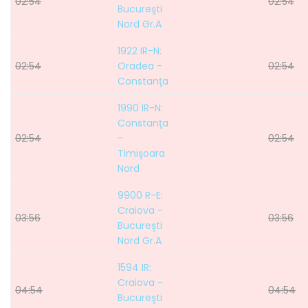
02:54
02:54
Bucureşti
Nord Gr.A
1922 IR-N:
02:54
Oradea -
02:54
Constanţa
1990 IR-N:
Constanţa
02:54
-
02:54
Timişoara
Nord
9900 R-E:
Craiova -
03:56
03:56
Bucureşti
Nord Gr.A
1594 IR:
Craiova -
04:54
04:54
Bucureşti