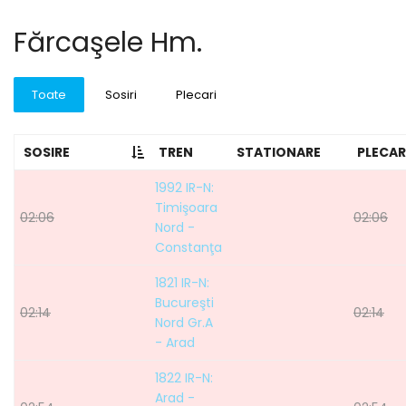
Fărcaşele Hm.
Toate
Sosiri
Plecari
SOSIRE
TREN
STATIONARE
PLECAR
1992 IR-N:
Timişoara
02:06
02:06
Nord -
Constanţa
1821 IR-N:
Bucureşti
02:14
02:14
Nord Gr.A
- Arad
1822 IR-N:
Arad -