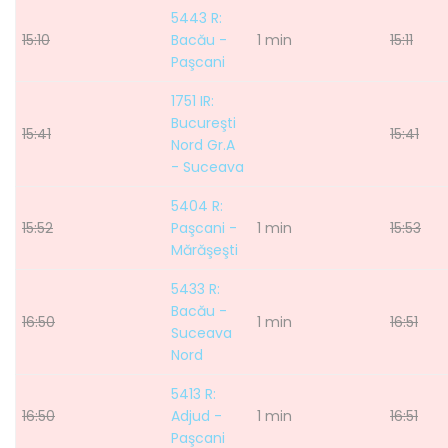
5443 R:
15:10
Bacău -
1 min
15:11
Paşcani
1751 IR:
Bucureşti
15:41
15:41
Nord Gr.A
- Suceava
5404 R:
15:52
Paşcani -
1 min
15:53
Mărăşeşti
5433 R:
Bacău -
16:50
1 min
16:51
Suceava
Nord
5413 R:
16:50
Adjud -
1 min
16:51
Paşcani