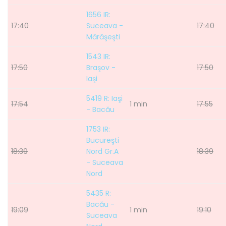
1656 IR:
17:40
Suceava -
17:40
Mărăşeşti
1543 IR:
17:50
Braşov -
17:50
Iaşi
5419 R: Iaşi
17:54
1 min
17:55
- Bacău
1753 IR:
Bucureşti
18:39
Nord Gr.A
18:39
- Suceava
Nord
5435 R:
Bacău -
19:09
1 min
19:10
Suceava