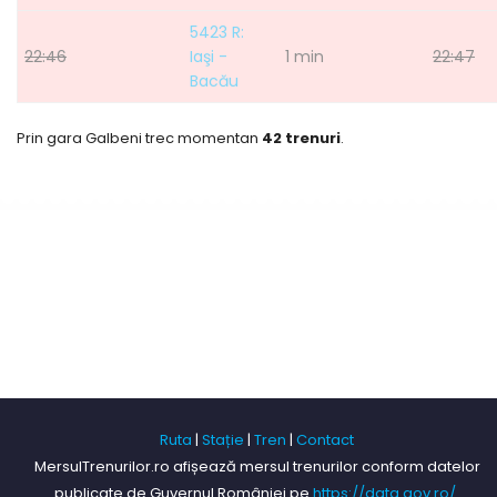
5423 R:
22:46
Iaşi -
1 min
22:47
Bacău
Prin gara Galbeni trec momentan
42 trenuri
.
Ruta
|
Stație
|
Tren
|
Contact
MersulTrenurilor.ro afișează mersul trenurilor conform datelor
publicate de Guvernul României pe
https://data.gov.ro/
.