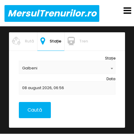
MersulTrenurilor.ro
Rută
Stație
Tren
Stație
Galbeni
Data