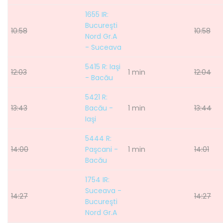
1655 IR:
Bucureşti
10:58
10:58
Nord Gr.A
- Suceava
5415 R: Iaşi
12:03
1 min
12:04
- Bacău
5421 R:
13:43
Bacău -
1 min
13:44
Iaşi
5444 R:
14:00
Paşcani -
1 min
14:01
Bacău
1754 IR:
Suceava -
14:27
14:27
Bucureşti
Nord Gr.A