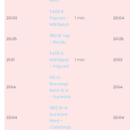
Nord
5406 R:
20:03
Paşcani -
1 min
20:04
Mărăşeşti
1851 IR: Iaşi
20:25
20:25
- Bacău
5405 R:
21:01
Mărăşeşti
1 min
21:02
- Paşcani
551 IC:
Bucureşti
21:54
21:54
Nord Gr.A
- Suceava
1952 IR-N:
Suceava
22:04
22:04
Nord -
Constanţa