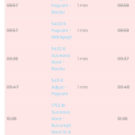
08:57
Paşcani -
1 min
08:58
Bacău
5402 R:
08:57
Paşcani -
1 min
08:58
Mărăşeşti
5432 R:
Suceava
09:36
1 min
09:37
Nord -
Bacău
5411 R:
09:47
Adjud -
1 min
09:48
Paşcani
1752 IR:
Suceava
10:38
Nord -
10:38
Bucureşti
Nord Gr.A