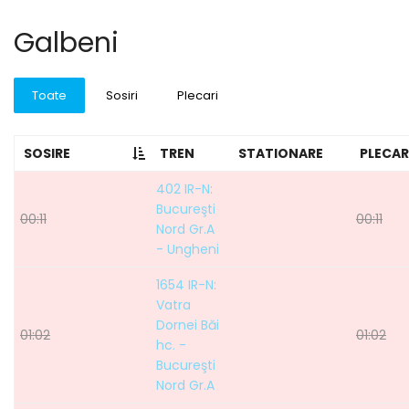
Galbeni
Toate
Sosiri
Plecari
SOSIRE
TREN
STATIONARE
PLECAR
402 IR-N:
Bucureşti
00:11
00:11
Nord Gr.A
- Ungheni
1654 IR-N:
Vatra
Dornei Băi
01:02
01:02
hc. -
Bucureşti
Nord Gr.A