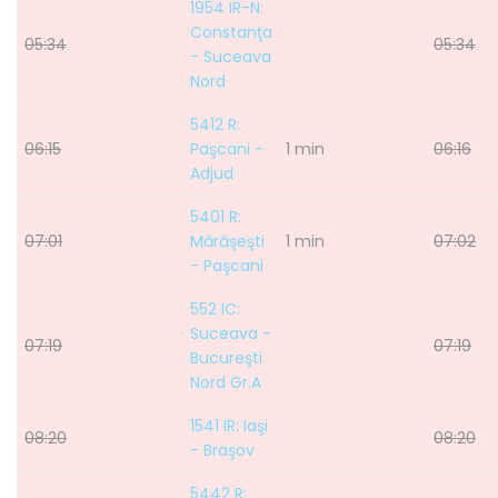
1954 IR-N:
Constanţa
05:34
05:34
- Suceava
Nord
5412 R:
06:15
Paşcani -
1 min
06:16
Adjud
5401 R:
07:01
Mărăşeşti
1 min
07:02
- Paşcani
552 IC:
Suceava -
07:19
07:19
Bucureşti
Nord Gr.A
1541 IR: Iaşi
08:20
08:20
- Braşov
5442 R: