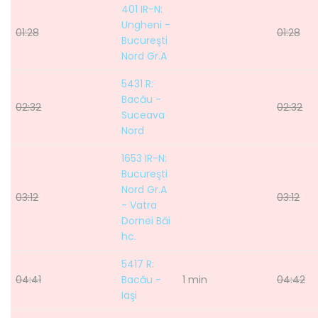
401 IR-N:
Ungheni -
01:28
01:28
Bucureşti
Nord Gr.A
5431 R:
Bacău -
02:32
02:32
Suceava
Nord
1653 IR-N:
Bucureşti
Nord Gr.A
03:12
03:12
- Vatra
Dornei Băi
hc.
5417 R:
04:41
Bacău -
1 min
04:42
Iaşi