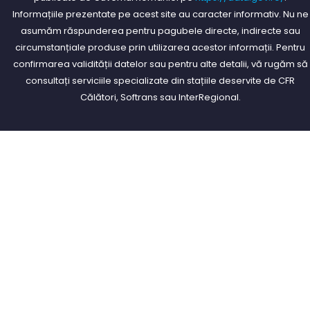
Informațiile prezentate pe acest site au caracter informativ. Nu ne
asumăm răspunderea pentru pagubele directe, indirecte sau
circumstanțiale produse prin utilizarea acestor informații. Pentru
confirmarea validității datelor sau pentru alte detalii, vă rugăm să
consultați serviciile specializate din stațiile deservite de CFR
Călători, Softrans sau InterRegional.