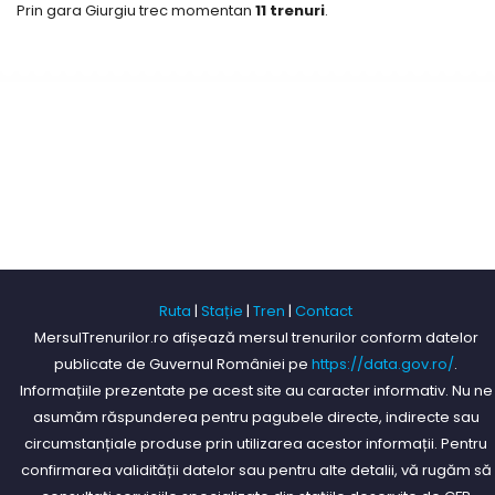
Prin gara Giurgiu trec momentan
11 trenuri
.
Ruta
|
Stație
|
Tren
|
Contact
MersulTrenurilor.ro afișează mersul trenurilor conform datelor
publicate de Guvernul României pe
https://data.gov.ro/
.
Informațiile prezentate pe acest site au caracter informativ. Nu ne
asumăm răspunderea pentru pagubele directe, indirecte sau
circumstanțiale produse prin utilizarea acestor informații. Pentru
confirmarea validității datelor sau pentru alte detalii, vă rugăm să