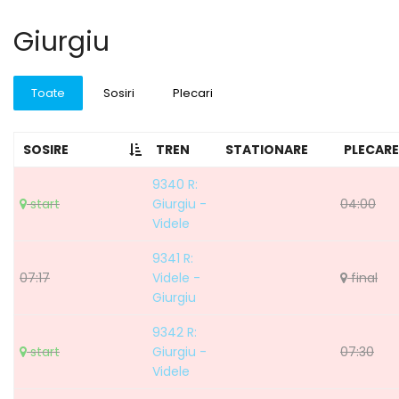
Giurgiu
Toate
Sosiri
Plecari
SOSIRE
TREN
STATIONARE
PLECARE
9340 R:
start
Giurgiu -
04:00
Videle
9341 R:
07:17
Videle -
final
Giurgiu
9342 R:
start
Giurgiu -
07:30
Videle