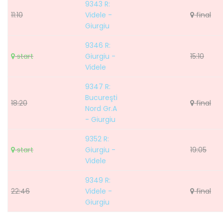
9343 R:
11:10
Videle -
final
Giurgiu
9346 R:
start
Giurgiu -
15:10
Videle
9347 R:
Bucureşti
18:20
final
Nord Gr.A
- Giurgiu
9352 R:
start
Giurgiu -
19:05
Videle
9349 R:
22:46
Videle -
final
Giurgiu