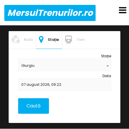
MersulTrenurilor.ro
Rută
Stație
Tren
Stație
Giurgiu
Data