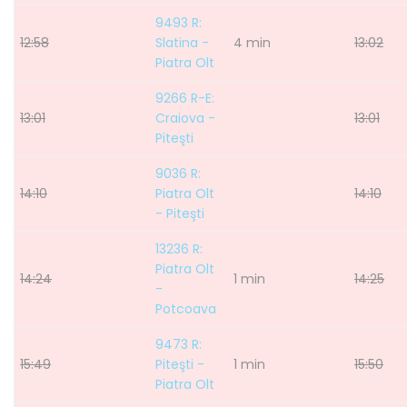
9493 R:
12:58
Slatina -
4 min
13:02
Piatra Olt
9266 R-E:
13:01
Craiova -
13:01
Piteşti
9036 R:
14:10
Piatra Olt
14:10
- Piteşti
13236 R:
Piatra Olt
14:24
1 min
14:25
-
Potcoava
9473 R:
15:49
Piteşti -
1 min
15:50
Piatra Olt