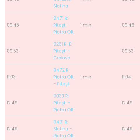
Slatina
9471 R:
09:45
Piteşti -
1 min
09:46
Piatra Olt
9261 R-E:
09:53
Piteşti -
09:53
Craiova
9472 R:
11:03
Piatra Olt
1 min
11:04
- Piteşti
9033 R:
12:49
Piteşti -
12:49
Piatra Olt
9491 R:
12:49
Slatina -
12:49
Piatra Olt