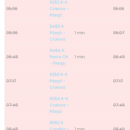
9262 R-E:
05:06
Craiova -
05:06
Piteşti
9483 R:
06:06
Piteşti -
1 min
06:07
Craiova
9484 R:
06:48
Piatra Olt
1 min
06:49
- Piteşti
9259 R-E:
07:17
Piteşti -
07:17
Craiova
9264 R-E:
07:46
Craiova -
07:46
Piteşti
9062 R:
08:48
Corabia -
1 min
08:49