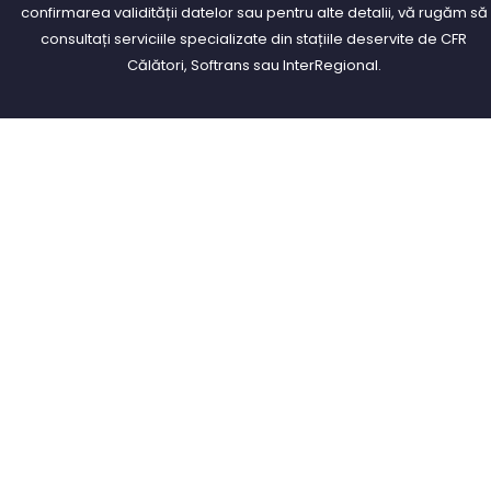
confirmarea validității datelor sau pentru alte detalii, vă rugăm să
consultați serviciile specializate din stațiile deservite de CFR
Călători, Softrans sau InterRegional.