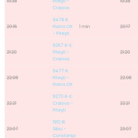
19:38
Piteşti -
19:38
Craiova
9478 R:
20:16
Piatra Olt
1 min
20:17
- Piteşti
9267 R-E:
21:20
Piteşti -
21:20
Craiova
9477 R:
22:08
Piteşti -
22:08
Piatra Olt
9270 R-E:
22:21
Craiova -
22:21
Piteşti
1912 IR:
23:07
Sibiu -
23:07
Constanţa