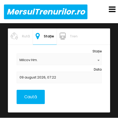
MersulTrenurilor.ro
Rută
Stație
Tren
Stație
Milcov Hm.
Data