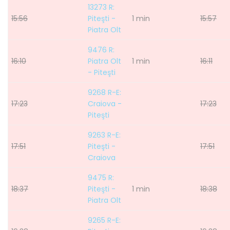
13273 R:
15:56
Piteşti -
1 min
15:57
Piatra Olt
9476 R:
16:10
Piatra Olt
1 min
16:11
- Piteşti
9268 R-E:
17:23
Craiova -
17:23
Piteşti
9263 R-E:
17:51
Piteşti -
17:51
Craiova
9475 R:
18:37
Piteşti -
1 min
18:38
Piatra Olt
9265 R-E: