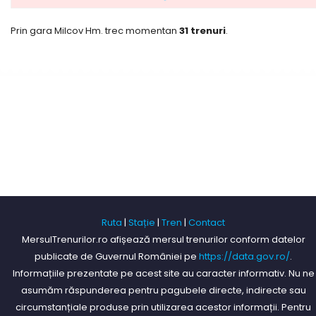
Prin gara Milcov Hm. trec momentan
31 trenuri
.
Ruta
|
Stație
|
Tren
|
Contact
MersulTrenurilor.ro afișează mersul trenurilor conform datelor
publicate de Guvernul României pe
https://data.gov.ro/
.
Informațiile prezentate pe acest site au caracter informativ. Nu ne
asumăm răspunderea pentru pagubele directe, indirecte sau
circumstanțiale produse prin utilizarea acestor informații. Pentru