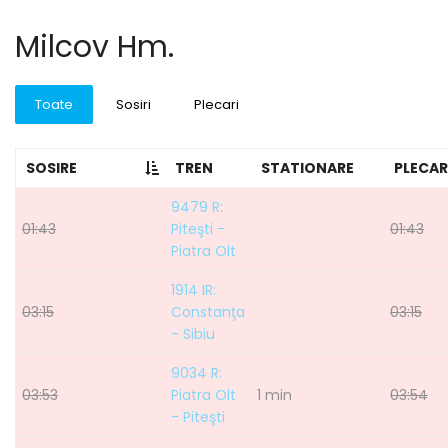
Milcov Hm.
Toate
Sosiri
Plecari
SOSIRE
TREN
STATIONARE
PLECAR
9479 R:
01:43
Piteşti -
01:43
Piatra Olt
1914 IR:
03:15
Constanţa
03:15
- Sibiu
9034 R:
03:53
Piatra Olt
1 min
03:54
- Piteşti