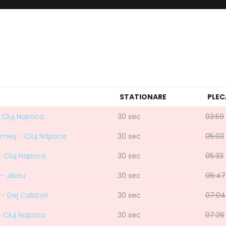
STATIONARE
PLEC
- Cluj Napoca
30 sec
03:59
Someş - Cluj Napoca
30 sec
05:03
 - Cluj Napoca
30 sec
05:33
- Jibou
30 sec
06:47
- Dej Calatori
30 sec
07:04
 - Cluj Napoca
30 sec
07:26