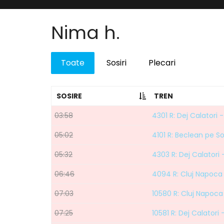
Nima h.
Toate
Sosiri
Plecari
SOSIRE
TREN
03:58
4301 R: Dej Calatori 
05:02
4101 R: Beclean pe 
05:32
4303 R: Dej Calatori
06:46
4094 R: Cluj Napoca 
07:03
10580 R: Cluj Napoca 
07:25
10581 R: Dej Calatori