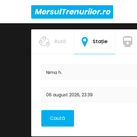
MersulTrenurilor.ro
Rută
Stație
Nima h.