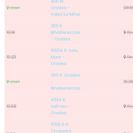
1841 IR:
start
Oradea -
08:5
Valea lui Mihai
359 R:
10:18
Biharkeresztes
fin
- Oradea
10604 R: Satu
10:23
Mare -
fin
Oradea
360 R: Oradea
start
-
10:3
Biharkeresztes
4334 R:
10:58
Halmeu -
fin
Oradea
10515 R-E:
Timişoara