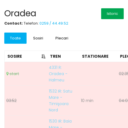
Oradea
Istoric
Contact:
Telefon:
0259 / 44.49.52
Toate
Sosiri
Plecari
SOSIRE
TREN
STATIONARE
PLE
4331 R:
start
Oradea -
02:3
Halmeu
1532 IR: Satu
Mare -
03:52
10 min
04:0
Timişoara
Nord
1530 IR: Baia
Mare -