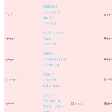
10513 R-E:
Timişoara
18:17
fin
Nord -
Oradea
4336 R: Satu
18:36
Mare -
fin
Oradea
365 R:
19:26
Biharkeresztes
fin
- Oradea
4339 R:
start
Oradea -
19:2
Satu Mare
1533 IR:
Timişoara
19:47
10 min
19:5
Nord - Satu
Mare