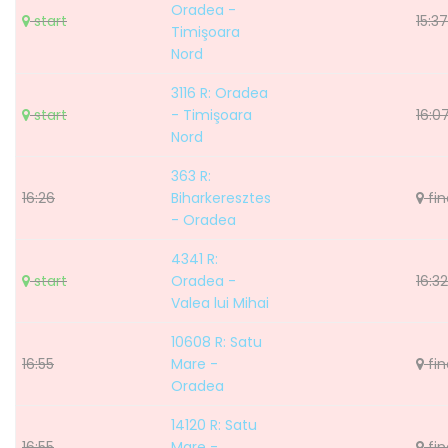
Oradea -
start
15:37
Timişoara
Nord
3116 R: Oradea
start
- Timişoara
16:0
Nord
363 R:
16:26
Biharkeresztes
fin
- Oradea
4341 R:
start
Oradea -
16:32
Valea lui Mihai
10608 R: Satu
16:55
Mare -
fin
Oradea
14120 R: Satu
16:55
Mare -
fin