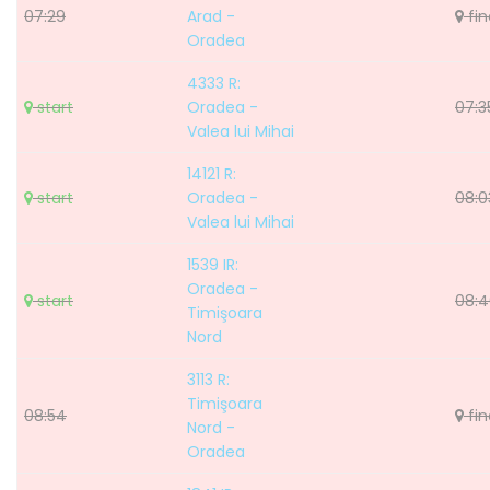
07:29
Arad -
fin
Oradea
4333 R:
start
Oradea -
07:3
Valea lui Mihai
14121 R:
start
Oradea -
08:0
Valea lui Mihai
1539 IR:
Oradea -
start
08:4
Timişoara
Nord
3113 R:
Timişoara
08:54
fin
Nord -
Oradea