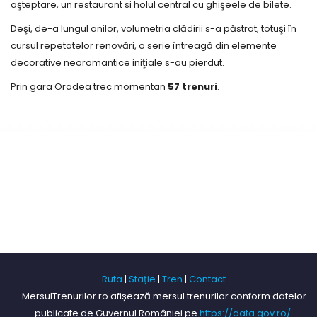
aşteptare, un restaurant si holul central cu ghişeele de bilete.
Deşi, de-a lungul anilor, volumetria clădirii s-a păstrat, totuşi în
cursul repetatelor renovări, o serie întreagă din elemente
decorative neoromantice iniţiale s-au pierdut.
Prin gara Oradea trec momentan
57 trenuri
.
Ruta
|
Stație
|
Tren
|
Contact
MersulTrenurilor.ro afișează mersul trenurilor conform datelor
publicate de Guvernul României pe
https://data.gov.ro/
.