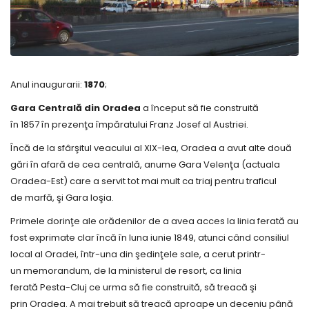
Anul inaugurarii:
1870
;
Gara Centrală din Oradea
a început să fie construită
în 1857 în prezenţa împăratului Franz Josef al Austriei.
Încă de la sfârşitul veacului al XIX-lea, Oradea a avut alte două
gări în afară de cea centrală, anume Gara Velenţa (actuala
Oradea-Est) care a servit tot mai mult ca triaj pentru traficul
de marfă, şi Gara Ioşia.
Primele dorinţe ale orădenilor de a avea acces la linia ferată au
fost exprimate clar încă în luna iunie 1849, atunci când consiliul
local al Oradei, într-una din şedinţele sale, a cerut printr-
un memorandum, de la ministerul de resort, ca linia
ferată Pesta-Cluj ce urma să fie construită, să treacă şi
prin Oradea. A mai trebuit să treacă aproape un deceniu până