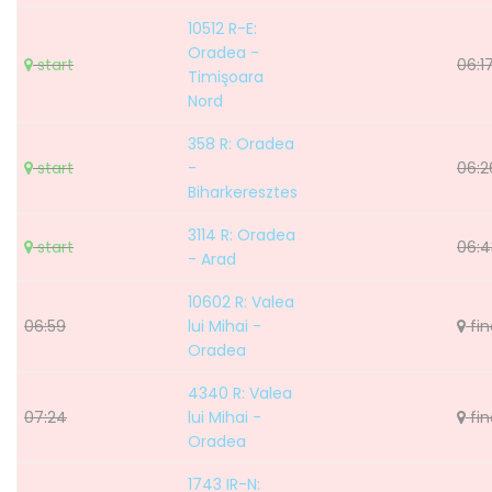
10512 R-E:
Oradea -
start
06:1
Timişoara
Nord
358 R: Oradea
start
-
06:2
Biharkeresztes
3114 R: Oradea
start
06:4
- Arad
10602 R: Valea
06:59
lui Mihai -
fin
Oradea
4340 R: Valea
07:24
lui Mihai -
fin
Oradea
1743 IR-N: