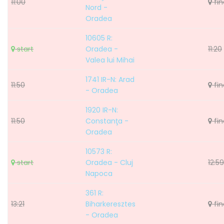
11:00
fin
Nord -
Oradea
10605 R:
start
Oradea -
11:20
Valea lui Mihai
1741 IR-N: Arad
11:50
fin
- Oradea
1920 IR-N:
11:50
Constanţa -
fin
Oradea
10573 R:
start
Oradea - Cluj
12:59
Napoca
361 R:
13:21
Biharkeresztes
fin
- Oradea