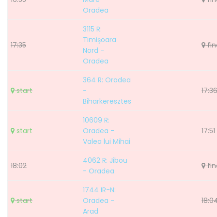
Oradea
3115 R:
Timişoara
17:35
fin
Nord -
Oradea
364 R: Oradea
start
-
17:3
Biharkeresztes
10609 R:
start
Oradea -
17:51
Valea lui Mihai
4062 R: Jibou
18:02
fin
- Oradea
1744 IR-N:
start
Oradea -
18:0
Arad