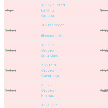
10606 R: Valea
14:27
lui Mihai -
fin
Oradea
362 R: Oradea
start
-
14:3
Biharkeresztes
10607 R:
start
Oradea -
14:5
Satu Mare
1922 IR-N:
start
Oradea -
14:5
Constanţa
4337 R:
start
Oradea -
15:28
Halmeu
10514 R-E: