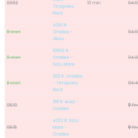
03:52
10 min
04:0
Timişoara
Nord
4061 R:
start
Oradea -
04:0
Jibou
10603 R:
start
Oradea -
04:2
Satu Mare
3112 R: Oradea
start
- Timişoara
04:
Nord
3111 R: Arad -
06:10
fin
Oradea
4332 R: Satu
06:15
Mare -
fin
Oradea