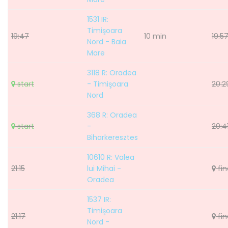
1531 IR:
Timişoara
19:47
10 min
19:5
Nord - Baia
Mare
3118 R: Oradea
start
- Timişoara
20:2
Nord
368 R: Oradea
start
-
20:4
Biharkeresztes
10610 R: Valea
21:15
lui Mihai -
fin
Oradea
1537 IR:
Timişoara
21:17
fin
Nord -