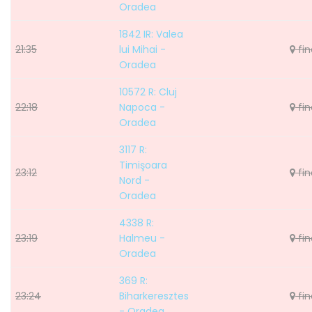
Oradea
1842 IR: Valea
21:35
lui Mihai -
fin
Oradea
10572 R: Cluj
22:18
Napoca -
fin
Oradea
3117 R:
Timişoara
23:12
fin
Nord -
Oradea
4338 R:
23:19
Halmeu -
fin
Oradea
369 R:
23:24
Biharkeresztes
fin
- Oradea