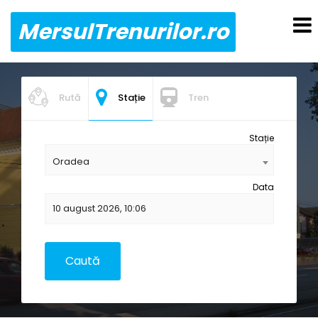
MersulTrenurilor.ro
Rută
Stație
Tren
Stație
Oradea
Data