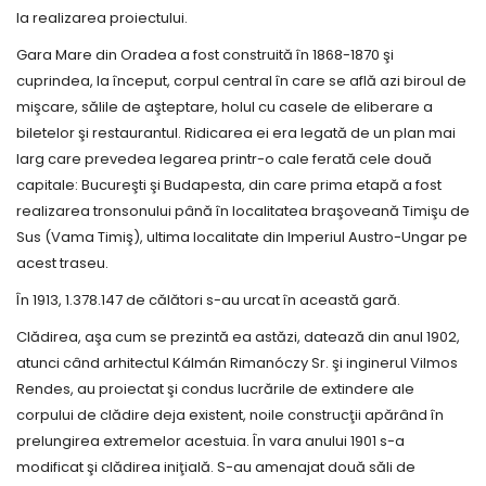
la realizarea proiectului.
Gara Mare din Oradea a fost construită în 1868-1870 şi
cuprindea, la început, corpul central în care se află azi biroul de
mişcare, sălile de aşteptare, holul cu casele de eliberare a
biletelor şi restaurantul. Ridicarea ei era legată de un plan mai
larg care prevedea legarea printr-o cale ferată cele două
capitale: Bucureşti şi Budapesta, din care prima etapă a fost
realizarea tronsonului până în localitatea braşoveană Timişu de
Sus (Vama Timiş), ultima localitate din Imperiul Austro-Ungar pe
acest traseu.
În 1913, 1.378.147 de călători s-au urcat în această gară.
Clădirea, aşa cum se prezintă ea astăzi, datează din anul 1902,
atunci când arhitectul Kálmán Rimanóczy Sr. şi inginerul Vilmos
Rendes, au proiectat şi condus lucrările de extindere ale
corpului de clădire deja existent, noile construcţii apărând în
prelungirea extremelor acestuia. În vara anului 1901 s-a
modificat şi clădirea iniţială. S-au amenajat două săli de