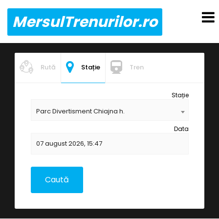
MersulTrenurilor.ro
Rută
Stație
Tren
Stație
Parc Divertisment Chiajna h.
Data