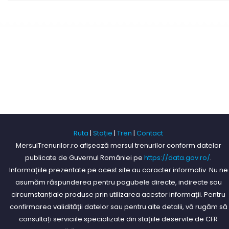
Ruta
|
Stație
|
Tren
|
Contact
MersulTrenurilor.ro afișează mersul trenurilor conform datelor
publicate de Guvernul României pe
https://data.gov.ro/
.
Informațiile prezentate pe acest site au caracter informativ. Nu ne
asumăm răspunderea pentru pagubele directe, indirecte sau
circumstanțiale produse prin utilizarea acestor informații. Pentru
confirmarea validității datelor sau pentru alte detalii, vă rugăm să
consultați serviciile specializate din stațiile deservite de CFR