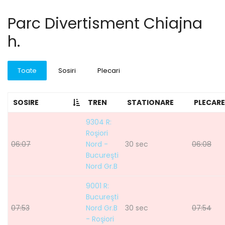
Parc Divertisment Chiajna
h.
Toate
Sosiri
Plecari
SOSIRE
TREN
STATIONARE
PLECARE
9304 R:
Roşiori
06:07
Nord -
30 sec
06:08
Bucureşti
Nord Gr.B
9001 R:
Bucureşti
07:53
Nord Gr.B
30 sec
07:54
- Roşiori