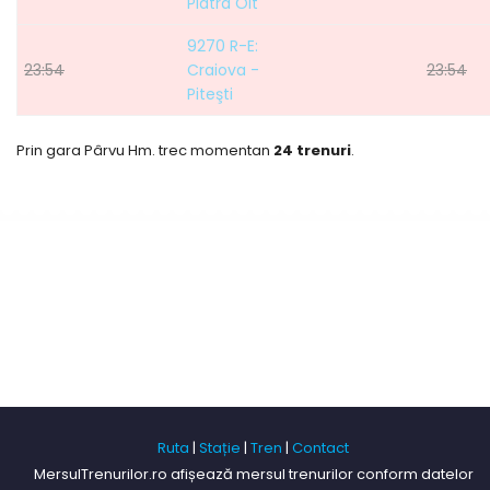
Piatra Olt
9270 R-E:
23:54
Craiova -
23:54
Piteşti
Prin gara Pârvu Hm. trec momentan
24 trenuri
.
Ruta
|
Stație
|
Tren
|
Contact
MersulTrenurilor.ro afișează mersul trenurilor conform datelor