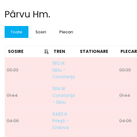
Pârvu Hm.
Toate
Sosiri
Plecari
SOSIRE
TREN
STATIONARE
PLECAR
1912 IR:
00:39
Sibiu -
00:39
Constanţa
1914 IR:
01:44
Constanţa
01:44
- Sibiu
9483 R:
04:06
Piteşti -
04:06
Craiova