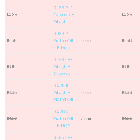
9266 R-E:
14:35
Craiova -
14:35
Piteşti
9036 R:
15:55
Piatra Olt
1 min
15:56
- Piteşti
9263 R-E:
16:15
Piteşti -
16:15
Craiova
9475 R:
16:35
Piteşti -
1 min
16:36
Piatra Olt
9476 R:
18:02
Piatra Olt
7 min
18:09
- Piteşti
9265 R-E: