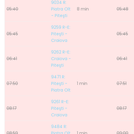
9034 R:
05:40
Piatra Olt
8 min
05:48
- Piteşti
9259 R-E:
05:45
Piteşti -
05:45
Craiova
9262 R-E:
06:41
Craiova -
06:41
Piteşti
9471 R:
07:50
Piteşti -
1 min
07:51
Piatra Olt
9261 R-E:
08:17
Piteşti -
08:17
Craiova
9484 R:
08:59
Piatra Olt
1 min
09:00