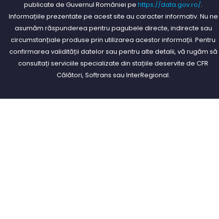
publicate de Guvernul României pe
https://data.gov.ro/
.
Informațiile prezentate pe acest site au caracter informativ. Nu ne
asumăm răspunderea pentru pagubele directe, indirecte sau
circumstanțiale produse prin utilizarea acestor informații. Pentru
confirmarea validității datelor sau pentru alte detalii, vă rugăm să
consultați serviciile specializate din stațiile deservite de CFR
Călători, Softrans sau InterRegional.