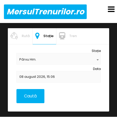
MersulTrenurilor.ro
Rută
Stație
Tren
Stație
Pârvu Hm.
Data