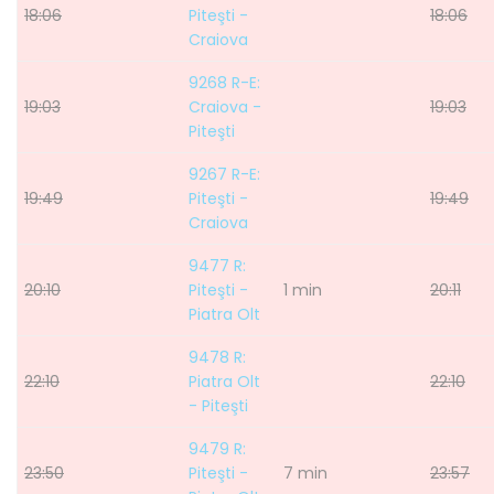
18:06
Piteşti -
18:06
Craiova
9268 R-E:
19:03
Craiova -
19:03
Piteşti
9267 R-E:
19:49
Piteşti -
19:49
Craiova
9477 R:
20:10
Piteşti -
1 min
20:11
Piatra Olt
9478 R:
22:10
Piatra Olt
22:10
- Piteşti
9479 R:
23:50
Piteşti -
7 min
23:57