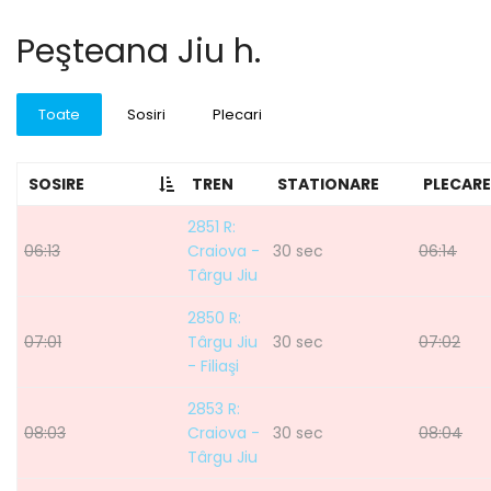
Peşteana Jiu h.
Toate
Sosiri
Plecari
SOSIRE
TREN
STATIONARE
PLECARE
2851 R:
06:13
Craiova -
30 sec
06:14
Târgu Jiu
2850 R:
07:01
Târgu Jiu
30 sec
07:02
- Filiaşi
2853 R:
08:03
Craiova -
30 sec
08:04
Târgu Jiu