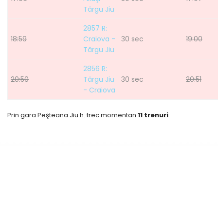
Târgu Jiu
2857 R:
18:59
Craiova -
30 sec
19:00
Târgu Jiu
2856 R:
20:50
Târgu Jiu
30 sec
20:51
- Craiova
Prin gara Peşteana Jiu h. trec momentan
11 trenuri
.