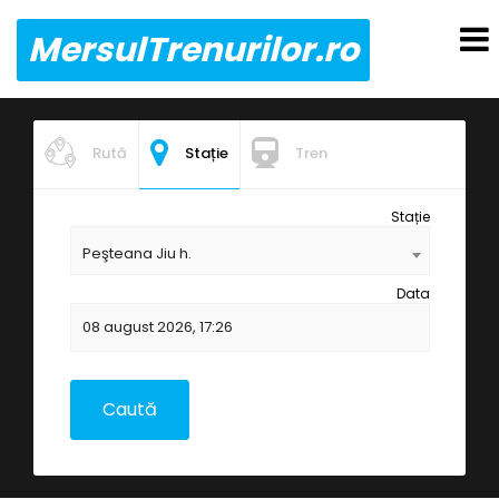
MersulTrenurilor.ro
Rută
Stație
Tren
Stație
Peşteana Jiu h.
Data