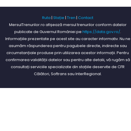
Ruta
|
Stație
|
Tren
|
Contact
MersulTrenurilor.ro afișează mersul trenurilor conform datelor
publicate de Guvernul României pe
https://data.gov.ro/
.
Informațiile prezentate pe acest site au caracter informativ. Nu ne
asumăm răspunderea pentru pagubele directe, indirecte sau
circumstanțiale produse prin utilizarea acestor informații. Pentru
confirmarea validității datelor sau pentru alte detalii, vă rugăm să
consultați serviciile specializate din stațiile deservite de CFR
Călători, Softrans sau InterRegional.