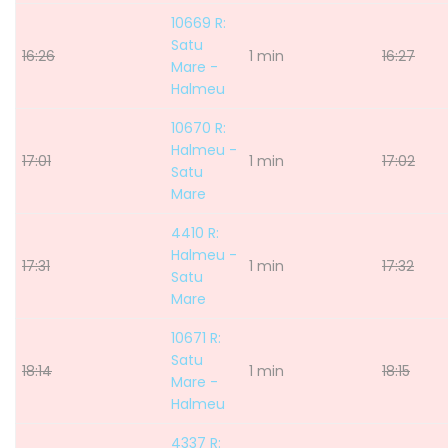
10669 R:
Satu
16:26
1 min
16:27
Mare -
Halmeu
10670 R:
Halmeu -
17:01
1 min
17:02
Satu
Mare
4410 R:
Halmeu -
17:31
1 min
17:32
Satu
Mare
10671 R:
Satu
18:14
1 min
18:15
Mare -
Halmeu
4337 R: