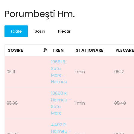
Porumbeşti Hm.
Toate
Sosiri
Plecari
SOSIRE
TREN
STATIONARE
PLECARE
10661 R:
Satu
05:11
1 min
05:12
Mare -
Halmeu
10660 R:
Halmeu -
05:39
1 min
05:40
Satu
Mare
4402 R:
Halmeu -