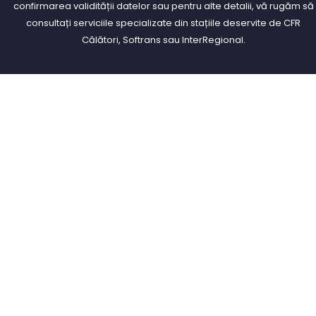
confirmarea validității datelor sau pentru alte detalii, vă rugăm să
consultați serviciile specializate din stațiile deservite de CFR
Călători, Softrans sau InterRegional.