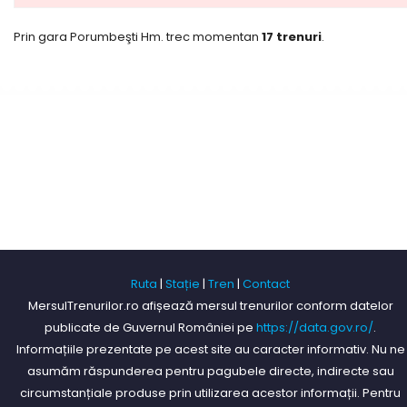
Prin gara Porumbeşti Hm. trec momentan
17 trenuri
.
Ruta
|
Stație
|
Tren
|
Contact
MersulTrenurilor.ro afișează mersul trenurilor conform datelor
publicate de Guvernul României pe
https://data.gov.ro/
.
Informațiile prezentate pe acest site au caracter informativ. Nu ne
asumăm răspunderea pentru pagubele directe, indirecte sau
circumstanțiale produse prin utilizarea acestor informații. Pentru