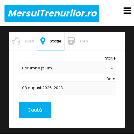
MersulTrenurilor.ro
Rută
Stație
Tren
Stație
Porumbeşti Hm.
Data