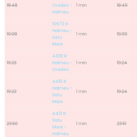
18:48
Oradea -
1 min
18:49
Halmeu
10672 R:
Halmeu -
19:08
1 min
19:09
Satu
Mare
4338 R:
19:23
Halmeu -
1 min
19:24
Oradea
4416 R:
Halmeu -
19:23
1 min
19:24
Satu
Mare
4413 R:
Satu
23:50
1 min
23:51
Mare -
Halmeu