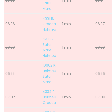
05:50
1 min
05:51
Satu
Mare
4331 R:
06:36
Oradea -
1 min
06:37
Halmeu
4415 R:
Satu
06:36
1 min
06:37
Mare -
Halmeu
10662 R:
Halmeu -
06:55
1 min
06:56
Satu
Mare
4334 R:
07:07
Halmeu -
1 min
07:08
Oradea