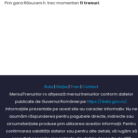
Prin gara Răsuceni h. trec momentan
11 trenuri
.
Ruta
|
Stație
|
Tren
|
Contact
MersulTrenurilor.ro afișează mersul trenurilor conform datelor
publicate de Guvernul României pe
https://data.gov.ro/
.
Informațiile prezentate pe acest site au caracter informativ. Nu ne
asumăm răspunderea pentru pagubele directe, indirecte sau
circumstanțiale produse prin utilizarea acestor informații. Pentru
confirmarea validității datelor sau pentru alte detalii, vă rugăm să