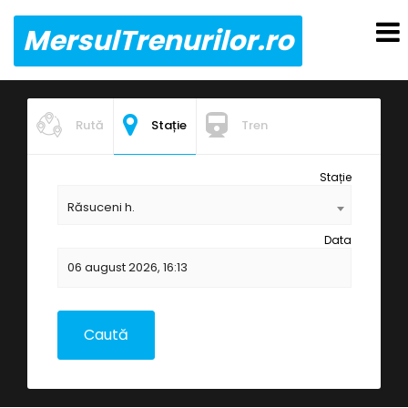
MersulTrenurilor.ro
Rută
Stație
Tren
Stație
Răsuceni h.
Data