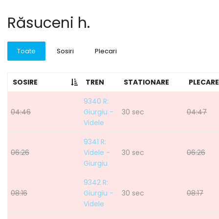
Răsuceni h.
Toate
Sosiri
Plecari
SOSIRE
TREN
STATIONARE
PLECARE
9340 R:
04:46
Giurgiu -
30 sec
04:47
Videle
9341 R:
06:26
Videle -
30 sec
06:26
Giurgiu
9342 R:
08:16
Giurgiu -
30 sec
08:17
Videle