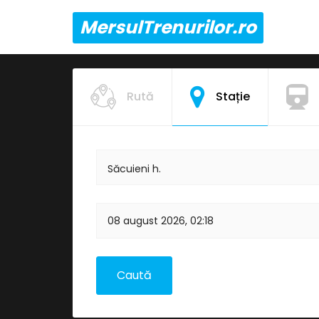
MersulTrenurilor.ro
Rută
Stație
Săcuieni h.