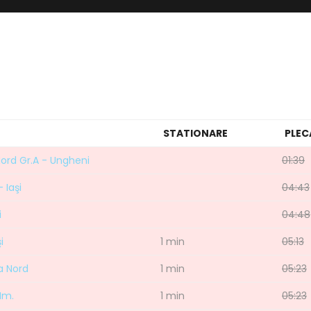
STATIONARE
PLEC
Nord Gr.A - Ungheni
01:39
 Iaşi
04:43
i
04:48
i
1 min
05:13
va Nord
1 min
05:23
 Hm.
1 min
05:23