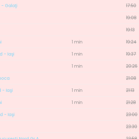
 - Galaţi
17:50
19:08
19:13
i
1 min
19:24
 - Iaşi
1 min
19:37
1 min
20:26
apoca
21:08
 - Iaşi
1 min
21:13
i
1 min
21:28
d - Iaşi
23:00
23:30
Bucureşti Nord Gr.A
23:58