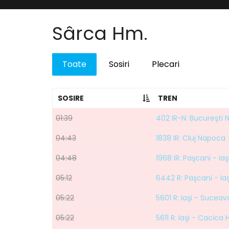
Sârca Hm.
Toate
Sosiri
Plecari
SOSIRE
TREN
01:39
402 IR-N: Bucureşti 
04:43
1838 IR: Cluj Napoca -
04:48
1968 IR: Paşcani - Iaş
05:12
6442 R: Paşcani - Iaş
05:22
5601 R: Iaşi - Sucea
05:22
5611 R: Iaşi - Cacica