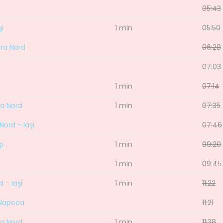
05:43
şi
1 min
05:50
ara Nord
06:28
07:03
1 min
07:14
va Nord
1 min
07:35
Nord - Iaşi
07:46
i
1 min
09:20
1 min
09:45
 - Iaşi
1 min
11:22
j Napoca
11:21
va Nord
1 min
11:38