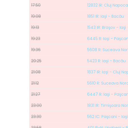
17:50
12832 IR: Cluj Napoca
19:08
1851 IR: Iaşi - Bacău
19:13
1543 IR: Braşov - Iaşi
19:23
6445 R: Iaşi - Paşcan
19:36
5608 R: Suceava Nord
20:25
5423 R: Iaşi - Bacău
21:08
1837 IR: Iaşi - Cluj N
21:12
5610 R: Suceava Nord
21:27
6447 R: Iaşi - Paşcan
23:00
1831 IR: Timişoara Nor
23:30
562 IC: Paşcani - Iaşi
23:58
401 IR-N: Ungheni - 