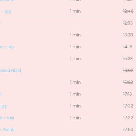
- Iaşi
1 min
12:46
i
12:53
i
1 min
13:28
 - Iaşi
1 min
14:16
1 min
15:23
işoara Nord
16:02
1 min
16:23
i
1 min
17:13
Iaşi
1 min
17:32
 - Iaşi
1 min
17:32
- Galaţi
17:50