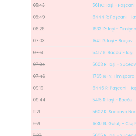
05:43
561 IC: Iaşi - Paşcani
05:49
6444 R: Paşcani - Ia
06:28
1833 IR: Iaşi - Timişo
07:03
1541 IR: Iaşi - Braşov
07:13
5417 R: Bacău - Iaşi
07:34
5603 R: Iaşi - Sucea
07:46
1765 IR-N: Timişoara 
09:19
6446 R: Paşcani - Iaş
09:44
5415 R: Iaşi - Bacău
11:21
5602 R: Suceava Nord
11:21
1830 IR: Galaţi - Clu
11:37
5605 R: Iaşi - Sucea