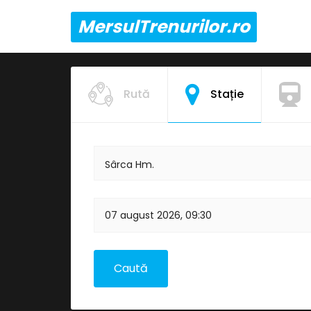
MersulTrenurilor.ro
Rută
Stație
Sârca Hm.