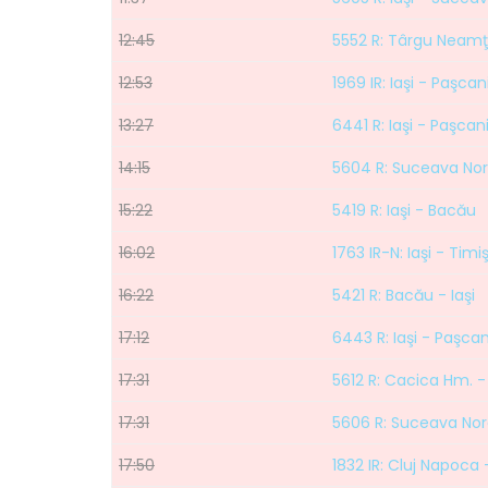
12:45
5552 R: Târgu Neamţ 
12:53
1969 IR: Iaşi - Paşcan
13:27
6441 R: Iaşi - Paşcan
14:15
5604 R: Suceava Nord
15:22
5419 R: Iaşi - Bacău
16:02
1763 IR-N: Iaşi - Tim
16:22
5421 R: Bacău - Iaşi
17:12
6443 R: Iaşi - Paşcan
17:31
5612 R: Cacica Hm. - 
17:31
5606 R: Suceava Nord
17:50
1832 IR: Cluj Napoca 