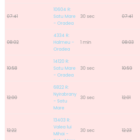
10604 R:
07:41
Satu Mare
30 sec
07:41
- Oradea
4334 R:
08:02
Halmeu -
1 min
08:03
Oradea
14120 R:
10:58
Satu Mare
30 sec
10:59
- Oradea
6822 R:
Nyirabrany
12:00
30 sec
12:01
- Satu
Mare
13403 R:
Valea lui
12:22
30 sec
12:23
Mihai -