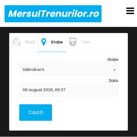
MersulTrenurilor.ro
Rută
Stație
Tren
Stație
Sătmărel h.
Data