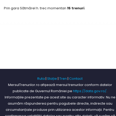
Prin gara Sătmărel h. trec momentan
15 trenuri
.
Ruta
|
Stație
|
Tren
|
Contact
MersulTrenurilor.ro afișează mersul trenurilor conform datelor
publicate de Guvernul României pe
https://data.gov.ro/
.
Informațiile prezentate pe acest site au caracter informativ. Nu ne
asumăm răspunderea pentru pagubele directe, indirecte sau
circumstanțiale produse prin utilizarea acestor informații. Pentru
confirmarea validității datelor sau pentru alte detalii, vă rugăm să