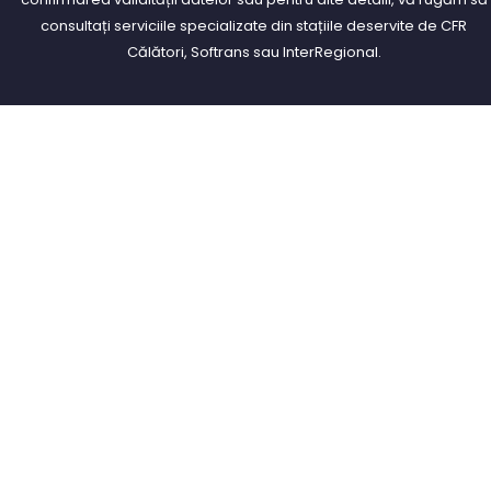
consultați serviciile specializate din stațiile deservite de CFR
Călători, Softrans sau InterRegional.