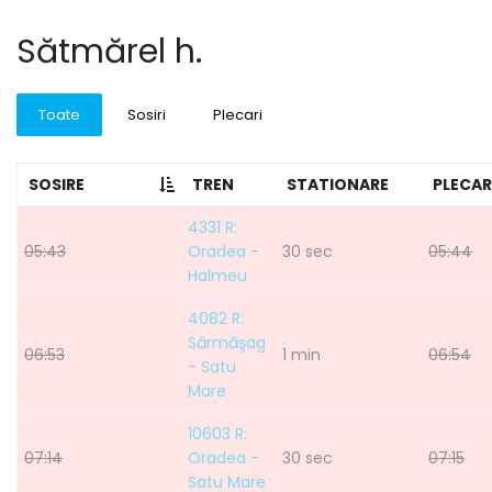
Sătmărel h.
Toate
Sosiri
Plecari
SOSIRE
TREN
STATIONARE
PLECAR
4331 R:
05:43
Oradea -
30 sec
05:44
Halmeu
4082 R:
Sărmăşag
06:53
1 min
06:54
- Satu
Mare
10603 R:
07:14
Oradea -
30 sec
07:15
Satu Mare