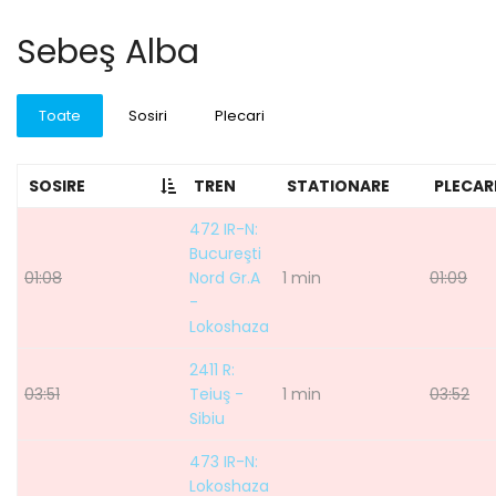
Sebeş Alba
Toate
Sosiri
Plecari
SOSIRE
TREN
STATIONARE
PLECAR
472 IR-N:
Bucureşti
01:08
Nord Gr.A
1 min
01:09
-
Lokoshaza
2411 R:
03:51
Teiuş -
1 min
03:52
Sibiu
473 IR-N:
Lokoshaza