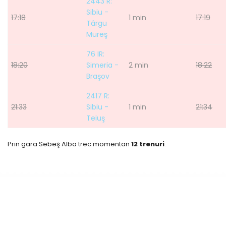
2443 R:
Sibiu -
17:18
1 min
17:19
Târgu
Mureş
76 IR:
18:20
Simeria -
2 min
18:22
Braşov
2417 R:
21:33
Sibiu -
1 min
21:34
Teiuş
Prin gara Sebeş Alba trec momentan
12 trenuri
.