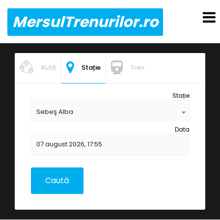
MersulTrenurilor.ro
Rută
Stație
Tren
Stație
Sebeş Alba
Data