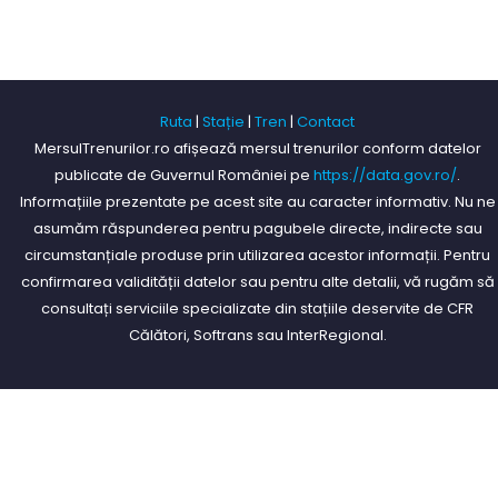
Ruta
|
Stație
|
Tren
|
Contact
MersulTrenurilor.ro afișează mersul trenurilor conform datelor
publicate de Guvernul României pe
https://data.gov.ro/
.
Informațiile prezentate pe acest site au caracter informativ. Nu ne
asumăm răspunderea pentru pagubele directe, indirecte sau
circumstanțiale produse prin utilizarea acestor informații. Pentru
confirmarea validității datelor sau pentru alte detalii, vă rugăm să
consultați serviciile specializate din stațiile deservite de CFR
Călători, Softrans sau InterRegional.