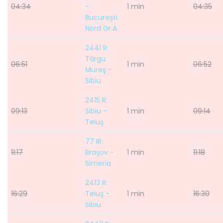
04:34
-
1 min
04:35
Bucureşti
Nord Gr.A
2441 R:
Târgu
06:51
1 min
06:52
Mureş -
Sibiu
2415 R:
09:13
Sibiu -
1 min
09:14
Teiuş
77 IR:
11:17
Braşov -
1 min
11:18
Simeria
2413 R:
16:29
Teiuş -
1 min
16:30
Sibiu