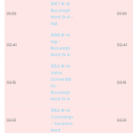
1667 IR-N:
Bucureşti
01:39
01:39
Nord Gr.A -
Iaşi
1668 IR-N:
Iaşi -
02:41
02:41
Bucureşti
Nord Gr.A
1654 IR-N:
Vatra
Dornei Băi
03:15
03:15
hc. -
Bucureşti
Nord Gr.A
1954 IR-N:
Constanţa
03:31
03:31
- Suceava
Nord