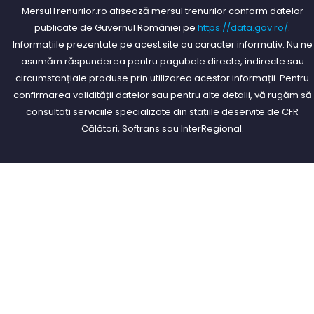
MersulTrenurilor.ro afișează mersul trenurilor conform datelor
publicate de Guvernul României pe
https://data.gov.ro/
.
Informațiile prezentate pe acest site au caracter informativ. Nu ne
asumăm răspunderea pentru pagubele directe, indirecte sau
circumstanțiale produse prin utilizarea acestor informații. Pentru
confirmarea validității datelor sau pentru alte detalii, vă rugăm să
consultați serviciile specializate din stațiile deservite de CFR
Călători, Softrans sau InterRegional.