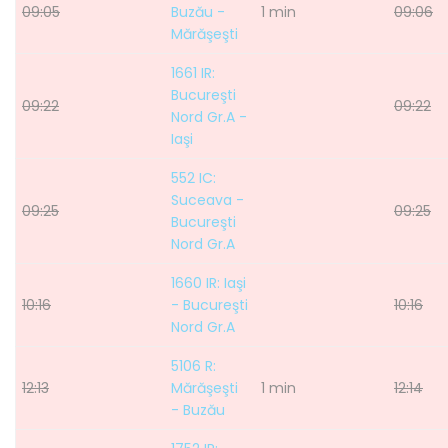
09:05
Buzău -
1 min
09:06
Mărăşeşti
1661 IR:
Bucureşti
09:22
09:22
Nord Gr.A -
Iaşi
552 IC:
Suceava -
09:25
09:25
Bucureşti
Nord Gr.A
1660 IR: Iaşi
10:16
- Bucureşti
10:16
Nord Gr.A
5106 R:
12:13
Mărăşeşti
1 min
12:14
- Buzău