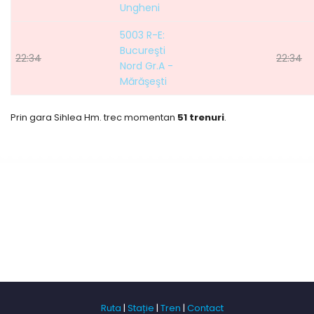
Ungheni
5003 R-E:
Bucureşti
22:34
22:34
Nord Gr.A -
Mărăşeşti
Prin gara Sihlea Hm. trec momentan
51 trenuri
.
Ruta
|
Stație
|
Tren
|
Contact