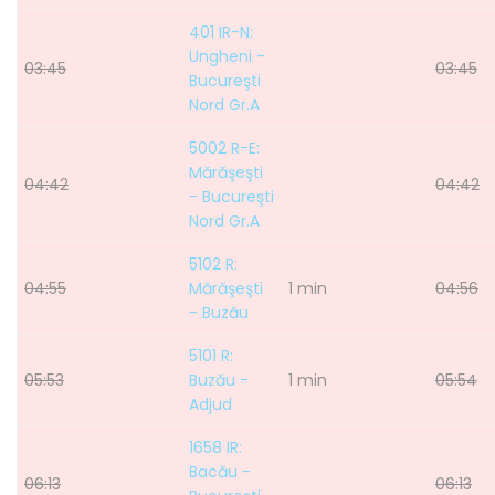
401 IR-N:
Ungheni -
03:45
03:45
Bucureşti
Nord Gr.A
5002 R-E:
Mărăşeşti
04:42
04:42
- Bucureşti
Nord Gr.A
5102 R:
04:55
Mărăşeşti
1 min
04:56
- Buzău
5101 R:
05:53
Buzău -
1 min
05:54
Adjud
1658 IR:
Bacău -
06:13
06:13