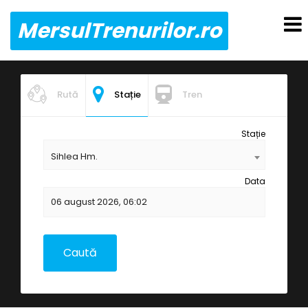
MersulTrenurilor.ro
Rută
Stație
Tren
Stație
Sihlea Hm.
Data