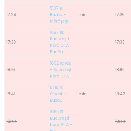
5107 R:
17:24
Buzău -
1 min
17:25
Mărăşeşti
1657 IR:
Bucureşti
17:33
17:33
Nord Gr.A -
Bacău
1662 IR: Iaşi
18:16
- Bucureşti
18:16
Nord Gr.A
5216 R:
18:41
Oneşti -
1 min
18:42
Buzău
1665 IR:
Bucureşti
18:44
18:44
Nord Gr.A -