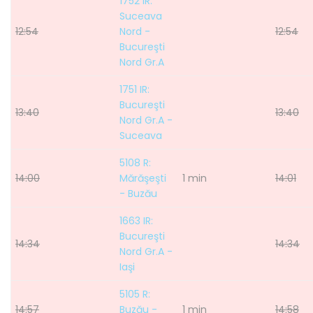
1752 IR:
Suceava
12:54
Nord -
12:54
Bucureşti
Nord Gr.A
1751 IR:
Bucureşti
13:40
13:40
Nord Gr.A -
Suceava
5108 R:
14:00
Mărăşeşti
1 min
14:01
- Buzău
1663 IR:
Bucureşti
14:34
14:34
Nord Gr.A -
Iaşi
5105 R:
14:57
Buzău -
1 min
14:58