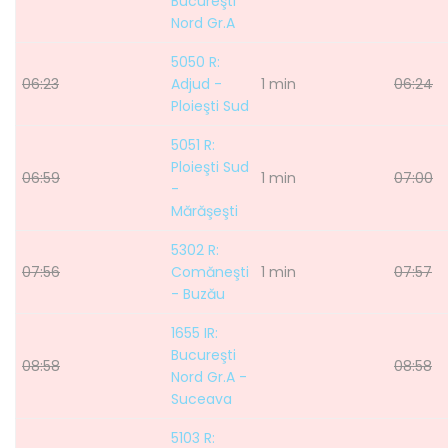
Bucureşti
Nord Gr.A
5050 R:
06:23
Adjud -
1 min
06:24
Ploieşti Sud
5051 R:
Ploieşti Sud
06:59
1 min
07:00
-
Mărăşeşti
5302 R:
07:56
Comăneşti
1 min
07:57
- Buzău
1655 IR:
Bucureşti
08:58
08:58
Nord Gr.A -
Suceava
5103 R: