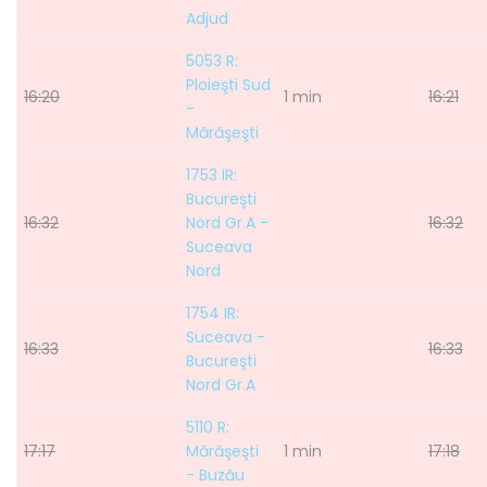
Adjud
5053 R:
Ploieşti Sud
16:20
1 min
16:21
-
Mărăşeşti
1753 IR:
Bucureşti
16:32
Nord Gr.A -
16:32
Suceava
Nord
1754 IR:
Suceava -
16:33
16:33
Bucureşti
Nord Gr.A
5110 R:
17:17
Mărăşeşti
1 min
17:18
- Buzău