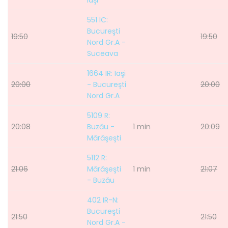
Iaşi
551 IC:
Bucureşti
19:50
19:50
Nord Gr.A -
Suceava
1664 IR: Iaşi
20:00
- Bucureşti
20:00
Nord Gr.A
5109 R:
20:08
Buzău -
1 min
20:09
Mărăşeşti
5112 R:
21:06
Mărăşeşti
1 min
21:07
- Buzău
402 IR-N:
Bucureşti
21:50
21:50
Nord Gr.A -