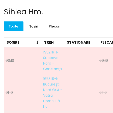
Sihlea Hm.
Toate
Sosiri
Plecari
SOSIRE
TREN
STATIONARE
PLECA
1952 IR-N:
Suceava
00:10
00:10
Nord -
Constanţa
1653 IR-N:
Bucureşti
Nord Gr.A -
01:10
01:10
Vatra
Dornei Băi
hc.