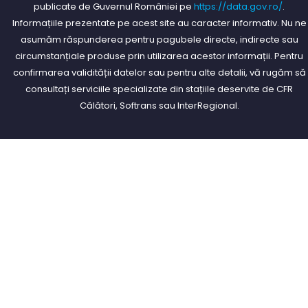
publicate de Guvernul României pe
https://data.gov.ro/
.
Informațiile prezentate pe acest site au caracter informativ. Nu ne
asumăm răspunderea pentru pagubele directe, indirecte sau
circumstanțiale produse prin utilizarea acestor informații. Pentru
confirmarea validității datelor sau pentru alte detalii, vă rugăm să
consultați serviciile specializate din stațiile deservite de CFR
Călători, Softrans sau InterRegional.