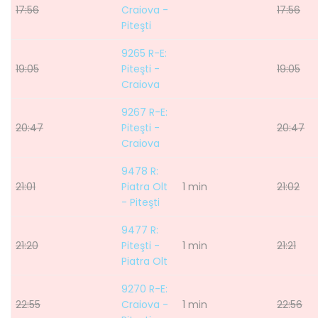
17:56
Craiova -
17:56
Piteşti
9265 R-E:
19:05
Piteşti -
19:05
Craiova
9267 R-E:
20:47
Piteşti -
20:47
Craiova
9478 R:
21:01
Piatra Olt
1 min
21:02
- Piteşti
9477 R:
21:20
Piteşti -
1 min
21:21
Piatra Olt
9270 R-E:
22:55
Craiova -
1 min
22:56