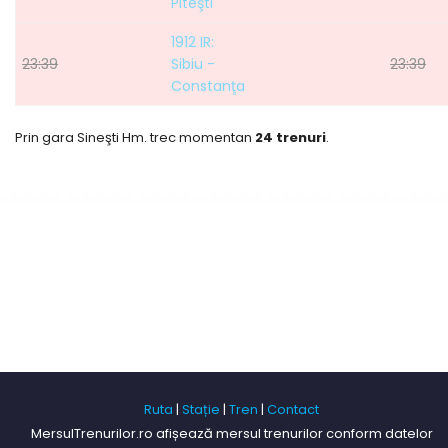
Piteşti
1912 IR:
23:39
Sibiu -
23:39
Constanţa
Prin gara Sineşti Hm. trec momentan
24 trenuri
.
Ruta
|
Stație
|
Tren
|
Contact
MersulTrenurilor.ro afișează mersul trenurilor conform datelor