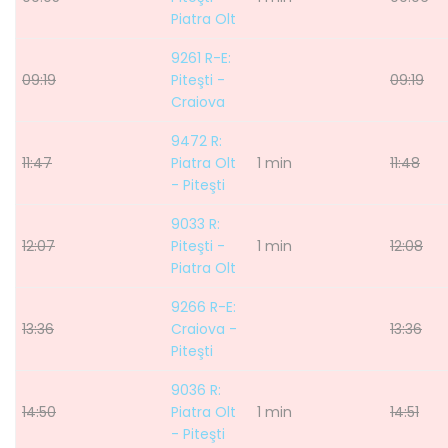
Piatra Olt
9261 R-E:
09:19
Piteşti -
09:19
Craiova
9472 R:
11:47
Piatra Olt
1 min
11:48
- Piteşti
9033 R:
12:07
Piteşti -
1 min
12:08
Piatra Olt
9266 R-E:
13:36
Craiova -
13:36
Piteşti
9036 R:
14:50
Piatra Olt
1 min
14:51
- Piteşti