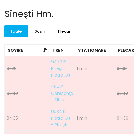
Sineşti Hm.
Toate
Sosiri
Plecari
SOSIRE
TREN
STATIONARE
PLECAR
9479 R:
01:02
Piteşti -
1 min
01:03
Piatra Olt
1914 IR:
02:42
Constanţa
02:42
- Sibiu
9034 R:
04:35
Piatra Olt
1 min
04:36
- Piteşti