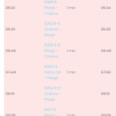
9483 R:
05:23
Piteşti -
1 min
05:24
Craiova
9262 R-E:
05:39
Craiova -
05:39
Piteşti
9259 R-E:
06:45
Piteşti -
1 min
06:46
Craiova
9484 R:
07:49
Piatra Olt
1 min
07:50
- Piteşti
9264 R-E:
08:19
Craiova -
08:19
Piteşti
9471 R:
09:05
Piteşti -
1 min
09:06