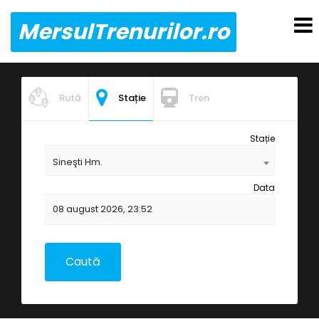
MersulTrenurilor.ro
Rută
Stație
Tren
Stație
Sineşti Hm.
Data