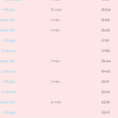
- Piteşti
12 min
16:04
iatra Olt
1 min
15:56
Piatra Olt
1 min
16:03
- Piteşti
17:19
- Craiova
17:55
iatra Olt
1 min
18:44
- Craiova
19:42
- Piteşti
1 min
20:11
- Craiova
21:24
iatra Olt
4 min
22:18
- Piteşti
22:17