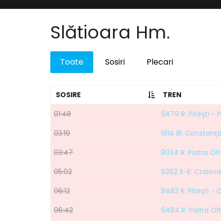
Slătioara Hm.
Toate
Sosiri
Plecari
SOSIRE
TREN
01:48
9479 R: Piteşti - P
03:19
1914 IR: Constanţa
03:47
9034 R: Piatra Olt 
05:02
9262 R-E: Craiova 
06:12
9483 R: Piteşti - 
06:42
9484 R: Piatra Olt