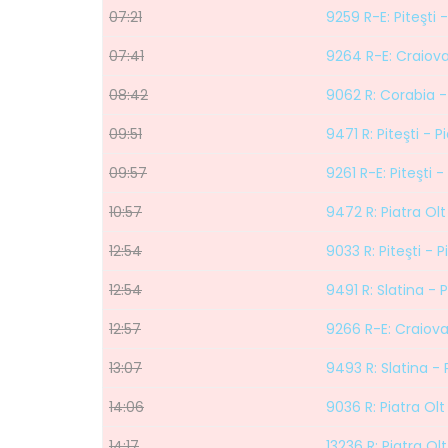
07:21
9259 R-E: Piteşti 
07:41
9264 R-E: Craiova 
08:42
9062 R: Corabia -
09:51
9471 R: Piteşti - P
09:57
9261 R-E: Piteşti 
10:57
9472 R: Piatra Olt 
12:54
9033 R: Piteşti - P
12:54
9491 R: Slatina - P
12:57
9266 R-E: Craiova 
13:07
9493 R: Slatina - 
14:06
9036 R: Piatra Olt 
14:17
13236 R: Piatra O