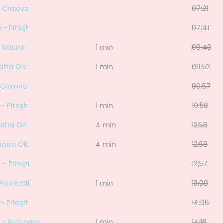
- Craiova
07:21
- Piteşti
07:41
 Slatina
1 min
08:43
iatra Olt
1 min
09:52
- Craiova
09:57
- Piteşti
1 min
10:58
iatra Olt
4 min
12:58
iatra Olt
4 min
12:58
- Piteşti
12:57
Piatra Olt
1 min
13:08
- Piteşti
14:06
lt - Potcoava
1 min
14:18