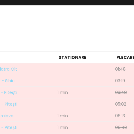
STATIONARE
PLECAR
iatra Olt
01:48
 - Sibiu
03:19
- Piteşti
1 min
03:48
- Piteşti
05:02
Craiova
1 min
06:13
 - Piteşti
1 min
06:43