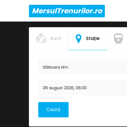
MersulTrenurilor.ro
Rută
Stație
Slătioara Hm.