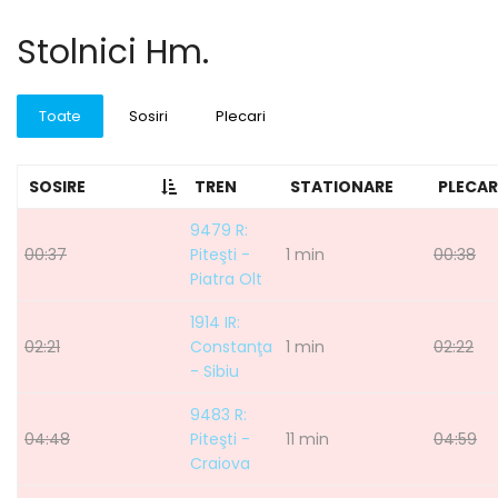
Stolnici Hm.
Toate
Sosiri
Plecari
SOSIRE
TREN
STATIONARE
PLECAR
9479 R:
00:37
Piteşti -
1 min
00:38
Piatra Olt
1914 IR:
02:21
Constanţa
1 min
02:22
- Sibiu
9483 R:
04:48
Piteşti -
11 min
04:59
Craiova