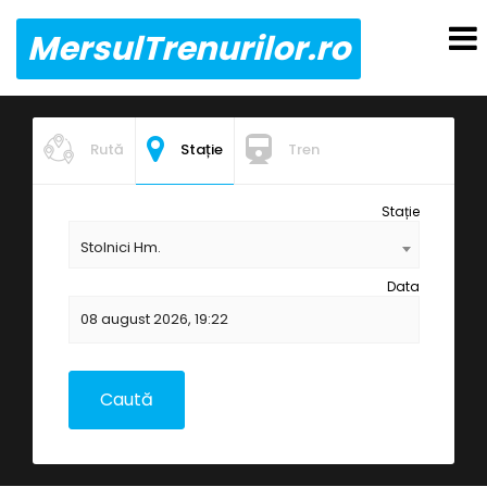
MersulTrenurilor.ro
Rută
Stație
Tren
Stație
Stolnici Hm.
Data