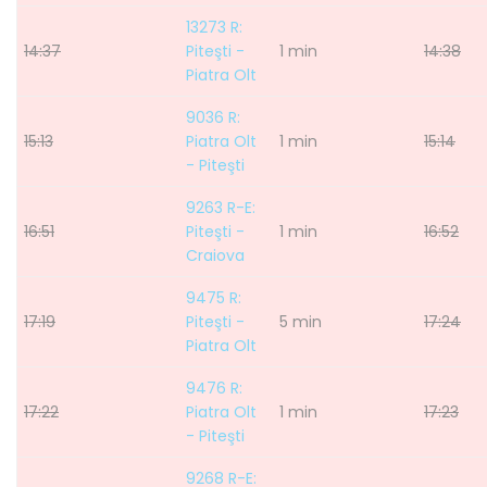
13273 R:
14:37
Piteşti -
1 min
14:38
Piatra Olt
9036 R:
15:13
Piatra Olt
1 min
15:14
- Piteşti
9263 R-E:
16:51
Piteşti -
1 min
16:52
Craiova
9475 R:
17:19
Piteşti -
5 min
17:24
Piatra Olt
9476 R:
17:22
Piatra Olt
1 min
17:23
- Piteşti
9268 R-E: