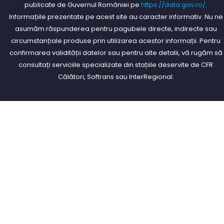
publicate de Guvernul României pe
https://data.gov.ro/
.
Informațiile prezentate pe acest site au caracter informativ. Nu ne
asumăm răspunderea pentru pagubele directe, indirecte sau
circumstanțiale produse prin utilizarea acestor informații. Pentru
confirmarea validității datelor sau pentru alte detalii, vă rugăm să
consultați serviciile specializate din stațiile deservite de CFR
Călători, Softrans sau InterRegional.