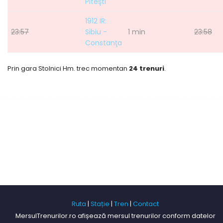
Piteşti
1912 IR:
23:57
Sibiu -
1 min
23:58
Constanţa
Prin gara Stolnici Hm. trec momentan
24 trenuri
.
Ruta
|
Stație
|
Tren
|
Contact
MersulTrenurilor.ro afișează mersul trenurilor conform datelor