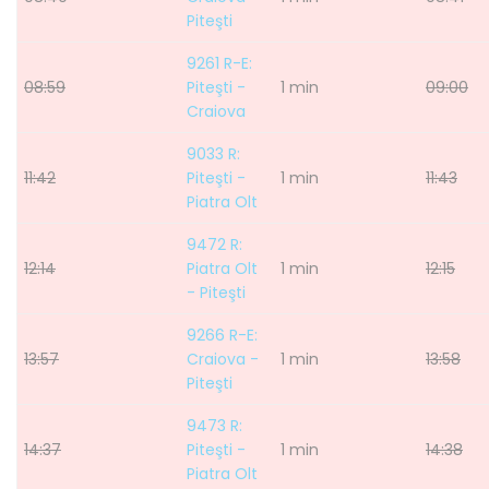
Piteşti
9261 R-E:
08:59
Piteşti -
1 min
09:00
Craiova
9033 R:
11:42
Piteşti -
1 min
11:43
Piatra Olt
9472 R:
12:14
Piatra Olt
1 min
12:15
- Piteşti
9266 R-E:
13:57
Craiova -
1 min
13:58
Piteşti
9473 R:
14:37
Piteşti -
1 min
14:38
Piatra Olt