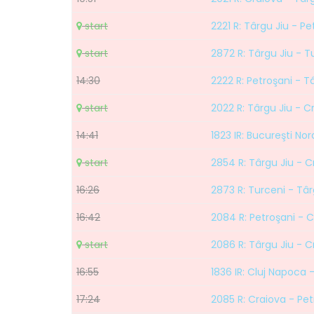
start
2221 R: Târgu Jiu - Pe
start
2872 R: Târgu Jiu - T
14:30
2222 R: Petroşani - T
start
2022 R: Târgu Jiu - C
14:41
1823 IR: Bucureşti No
start
2854 R: Târgu Jiu - C
16:26
2873 R: Turceni - Târ
16:42
2084 R: Petroşani - 
start
2086 R: Târgu Jiu - C
16:55
1836 IR: Cluj Napoca 
17:24
2085 R: Craiova - Pet