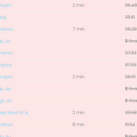
roşani
2 min
05:48
iaşi
05:51
raiova
7 min
06:28
gu Jiu
fina
raiova
07:53
raiova
07:53
roşani
2 min
08:01
gu Jiu
fina
gu Jiu
fina
eşti Nord Gr.A
2 min
09:58
raiova
8 min
10:52
gu Jiu
fina