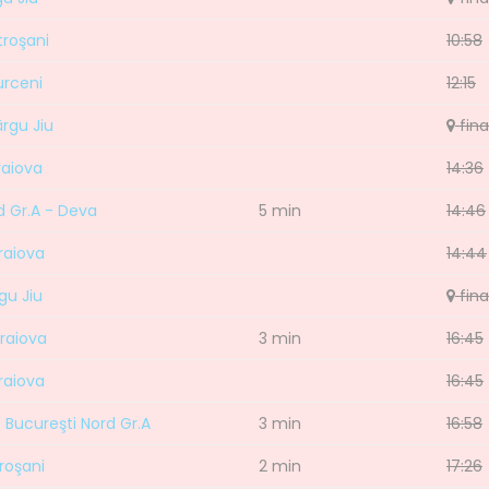
troşani
10:58
urceni
12:15
ârgu Jiu
fina
raiova
14:36
rd Gr.A - Deva
5 min
14:46
raiova
14:44
gu Jiu
fina
Craiova
3 min
16:45
raiova
16:45
- Bucureşti Nord Gr.A
3 min
16:58
roşani
2 min
17:26