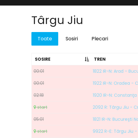
Târgu Jiu
Toate
Sosiri
Plecari
SOSIRE
TREN
00:01
1822 IR-N: Arad - Buc
00:01
1922 IR-N: Oradea - 
02:18
1920 IR-N: Constanţa
start
2092 R: Târgu Jiu - C
05:01
1821 IR-N: Bucureşti N
start
9922 R-E: Târgu Jiu -