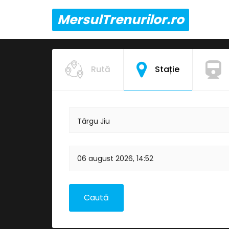
MersulTrenurilor.ro
Rută
Stație
Târgu Jiu