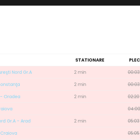
STATIONARE
PLE
ureşti Nord Gr.A
2 min
00:03
Constanţa
2 min
00:03
 - Oradea
2 min
02:20
raiova
04:0
ord Gr.A - Arad
2 min
05:03
 Craiova
05:05