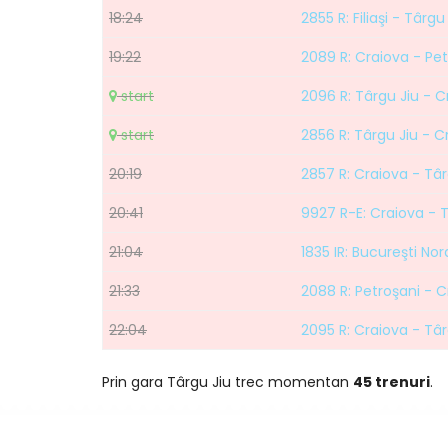
18:24
2855 R: Filiaşi - Târgu
19:22
2089 R: Craiova - Pet
start
2096 R: Târgu Jiu - C
start
2856 R: Târgu Jiu - C
20:19
2857 R: Craiova - Târ
20:41
9927 R-E: Craiova - T
21:04
1835 IR: Bucureşti Nor
21:33
2088 R: Petroşani - C
22:04
2095 R: Craiova - Târ
Prin gara Târgu Jiu trec momentan
45 trenuri
.