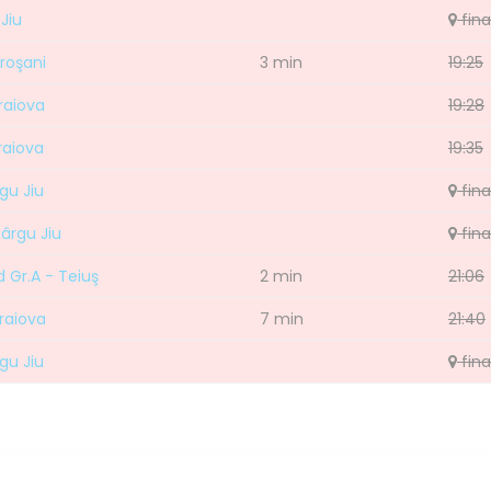
 Jiu
fina
roşani
3 min
19:25
raiova
19:28
raiova
19:35
gu Jiu
fina
ârgu Jiu
fina
d Gr.A - Teiuş
2 min
21:06
raiova
7 min
21:40
gu Jiu
fina