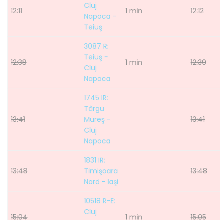
Cluj
12:11
1 min
12:12
Napoca -
Teiuş
3087 R:
Teiuş -
12:38
1 min
12:39
Cluj
Napoca
1745 IR:
Târgu
13:41
Mureş -
13:41
Cluj
Napoca
1831 IR:
13:48
Timişoara
13:48
Nord - Iaşi
10518 R-E:
Cluj
15:04
1 min
15:05