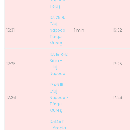
Teiuş
10528 R:
Cluj
16:31
Napoca -
1 min
16:32
Târgu
Mureş
10519 R-E:
Sibiu -
17:25
17:25
Cluj
Napoca
1746 IR:
Cluj
17:26
Napoca -
17:26
Târgu
Mureş
10645 R:
Câmpia