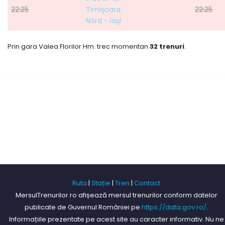
22:25
Timişoara
22:25
Nord - Iaşi
Prin gara Valea Florilor Hm. trec momentan
32 trenuri
.
Ruta
|
Stație
|
Tren
|
Contact
MersulTrenurilor.ro afișează mersul trenurilor conform datelor
publicate de Guvernul României pe
https://data.gov.ro/
.
Informațiile prezentate pe acest site au caracter informativ. Nu ne