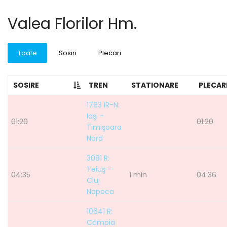
Valea Florilor Hm.
Toate
Sosiri
Plecari
SOSIRE
TREN
STATIONARE
PLECAR
1763 IR-N:
Iaşi -
01:20
01:20
Timişoara
Nord
3081 R:
Teiuş -
04:35
1 min
04:36
Cluj
Napoca
10641 R:
Câmpia