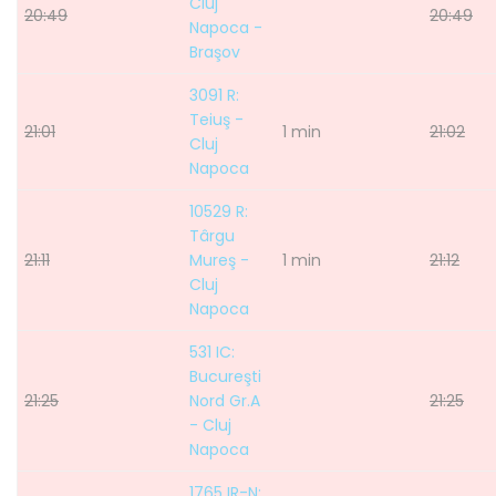
Cluj
20:49
20:49
Napoca -
Braşov
3091 R:
Teiuş -
21:01
1 min
21:02
Cluj
Napoca
10529 R:
Târgu
21:11
Mureş -
1 min
21:12
Cluj
Napoca
531 IC:
Bucureşti
21:25
Nord Gr.A
21:25
- Cluj
Napoca
1765 IR-N: