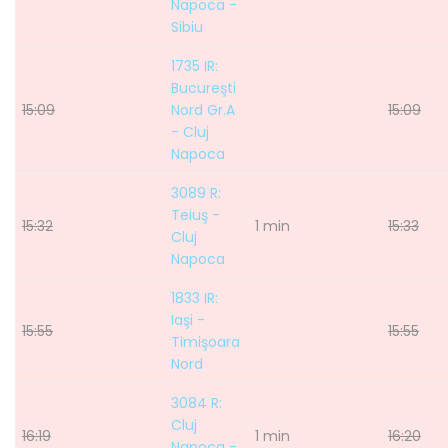
Napoca -
Sibiu
1735 IR:
Bucureşti
15:09
Nord Gr.A
15:09
- Cluj
Napoca
3089 R:
Teiuş -
15:32
1 min
15:33
Cluj
Napoca
1833 IR:
Iaşi -
15:55
15:55
Timişoara
Nord
3084 R:
Cluj
16:19
1 min
16:20
Napoca -