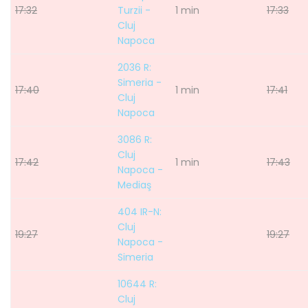
17:32
Turzii -
1 min
17:33
Cluj
Napoca
2036 R:
Simeria -
17:40
1 min
17:41
Cluj
Napoca
3086 R:
Cluj
17:42
1 min
17:43
Napoca -
Mediaş
404 IR-N:
Cluj
19:27
19:27
Napoca -
Simeria
10644 R:
Cluj