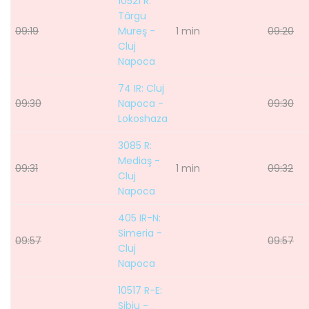
10521 R:
Târgu
09:19
Mureş -
1 min
09:20
Cluj
Napoca
74 IR: Cluj
09:30
Napoca -
09:30
Lokoshaza
3085 R:
Mediaş -
09:31
1 min
09:32
Cluj
Napoca
405 IR-N:
Simeria -
09:57
09:57
Cluj
Napoca
10517 R-E:
Sibiu -