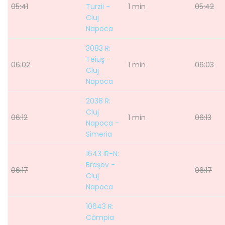
05:41
Turzii -
1 min
05:42
Cluj
Napoca
3083 R:
Teiuş -
06:02
1 min
06:03
Cluj
Napoca
2038 R:
Cluj
06:12
1 min
06:13
Napoca -
Simeria
1643 IR-N:
Braşov -
06:17
06:17
Cluj
Napoca
10643 R:
Câmpia