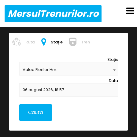
MersulTrenurilor.ro
Rută
Stație
Tren
Stație
Valea Florilor Hm.
Data