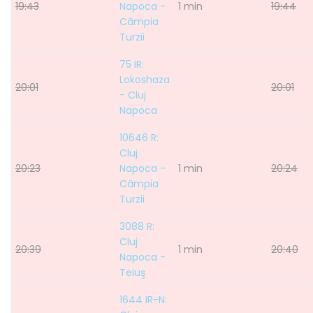
19:43
Napoca -
1 min
19:44
Câmpia
Turzii
75 IR:
Lokoshaza
20:01
20:01
- Cluj
Napoca
10646 R:
Cluj
20:23
Napoca -
1 min
20:24
Câmpia
Turzii
3088 R:
Cluj
20:39
1 min
20:40
Napoca -
Teiuş
1644 IR-N: