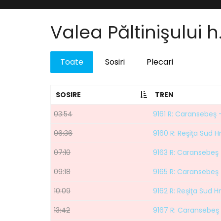
Valea Păltinişului h
Toate
Sosiri
Plecari
SOSIRE
TREN
03:54
9161 R: Caransebeş 
06:36
9160 R: Reşiţa Sud 
07:10
9163 R: Caransebeş 
09:18
9165 R: Caransebeş 
10:09
9162 R: Reşiţa Sud 
13:42
9167 R: Caransebeş 