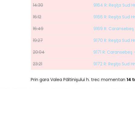
14:30
9164 R: Reşiţa Sud 
16:12
9166 R: Reşiţa Sud 
16:49
9169 R: Caransebeş 
19:27
9170 R: Reşiţa Sud 
20:04
9171 R: Caransebeş 
23:21
9172 R: Reşiţa Sud 
Prin gara Valea Păltinişului h. trec momentan
14 