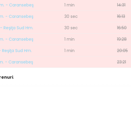
Hm. - Caransebeş
1 min
14:31
Hm. - Caransebeş
30 sec
16:13
- Reşiţa Sud Hm.
30 sec
16:50
Hm. - Caransebeş
1 min
19:28
- Reşiţa Sud Hm.
1 min
20:05
Hm. - Caransebeş
23:21
trenuri
.