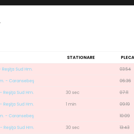
.
STATIONARE
PLEC
- Reşiţa Sud Hm.
03:54
Hm. - Caransebeş
06:36
- Reşiţa Sud Hm.
30 sec
07:11
- Reşiţa Sud Hm.
1 min
09:19
Hm. - Caransebeş
10:09
- Reşiţa Sud Hm.
30 sec
13:43