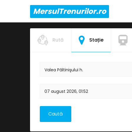
MersulTrenurilor.ro
Rută
Stație
Valea Păltinişului h.