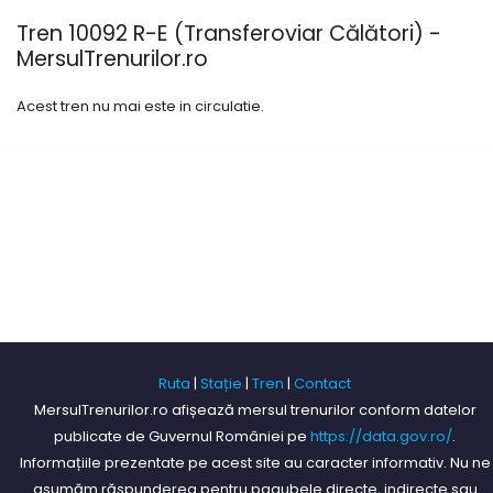
Tren 10092 R-E (Transferoviar Călători) -
MersulTrenurilor.ro
Acest tren nu mai este in circulatie.
Ruta
|
Stație
|
Tren
|
Contact
MersulTrenurilor.ro afișează mersul trenurilor conform datelor
publicate de Guvernul României pe
https://data.gov.ro/
.
Informațiile prezentate pe acest site au caracter informativ. Nu ne
asumăm răspunderea pentru pagubele directe, indirecte sau