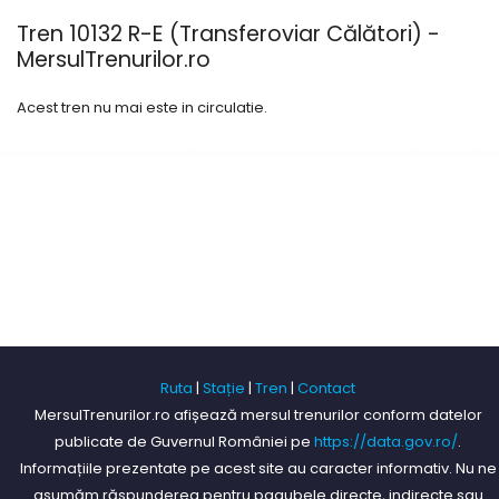
Tren 10132 R-E (Transferoviar Călători) -
MersulTrenurilor.ro
Acest tren nu mai este in circulatie.
Ruta
|
Stație
|
Tren
|
Contact
MersulTrenurilor.ro afișează mersul trenurilor conform datelor
publicate de Guvernul României pe
https://data.gov.ro/
.
Informațiile prezentate pe acest site au caracter informativ. Nu ne
asumăm răspunderea pentru pagubele directe, indirecte sau