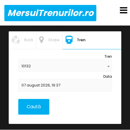
MersulTrenurilor.ro
Rută
Stație
Tren
Tren
10132
Data