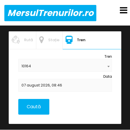
MersulTrenurilor.ro
Rută
Stație
Tren
Tren
10164
Data