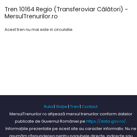
Tren 10164 Regio (Transferoviar Călători) -
MersulTrenurilor.ro
Acest tren nu mai este in circulatie.
Ruta
|
Stație
|
Tren
|
Contact
MersulTrenurilor.ro afișează mersul trenurilor conform datelor
publicate de Guvernul României pe
https://data.gov.ro/
.
Informațiile prezentate pe acest site au caracter informativ. Nu ne
asumăm răspunderea pentru pagubele directe, indirecte sau