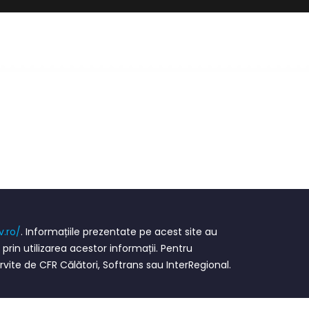
v.ro/
. Informațiile prezentate pe acest site au
in utilizarea acestor informații. Pentru
ervite de CFR Călători, Softrans sau InterRegional.