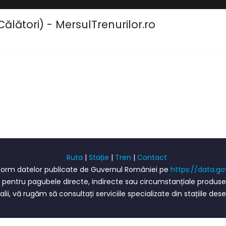
ălători) - MersulTrenurilor.ro
Ruta
|
Stație
|
Tren
|
Contact
onform datelor publicate de Guvernul României pe
https://data.go
ntru pagubele directe, indirecte sau circumstanțiale produse pr
lii, vă rugăm să consultați serviciile specializate din stațiile des