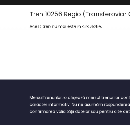
Tren 10256 Regio (Transferoviar C
Acest tren nu mai este in circulatie.
MersulTrenurilor.ro afișează mersul trenurilor c
caracter informativ. Nu ne asumăm răspunderea pe
confirmarea validității datelor sau pentru alte deta