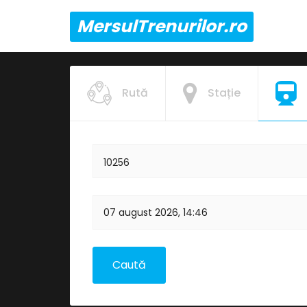
MersulTrenurilor.ro
Rută
Stație
10256