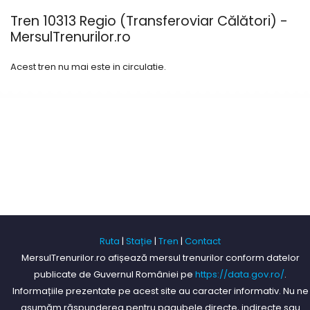
Tren 10313 Regio (Transferoviar Călători) -
MersulTrenurilor.ro
Acest tren nu mai este in circulatie.
Ruta
|
Stație
|
Tren
|
Contact
MersulTrenurilor.ro afișează mersul trenurilor conform datelor
publicate de Guvernul României pe
https://data.gov.ro/
.
Informațiile prezentate pe acest site au caracter informativ. Nu ne
asumăm răspunderea pentru pagubele directe, indirecte sau