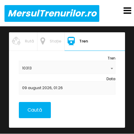
MersulTrenurilor.ro
Rută
Stație
Tren
Tren
10313
Data