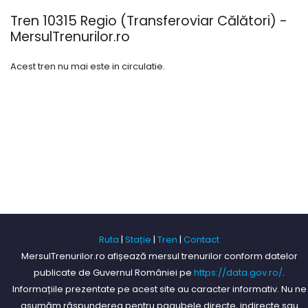
Tren 10315 Regio (Transferoviar Călători) -
MersulTrenurilor.ro
Acest tren nu mai este in circulatie.
Ruta
|
Stație
|
Tren
|
Contact
MersulTrenurilor.ro afișează mersul trenurilor conform datelor
publicate de Guvernul României pe
https://data.gov.ro/
.
Informațiile prezentate pe acest site au caracter informativ. Nu ne
asumăm răspunderea pentru pagubele directe, indirecte sau