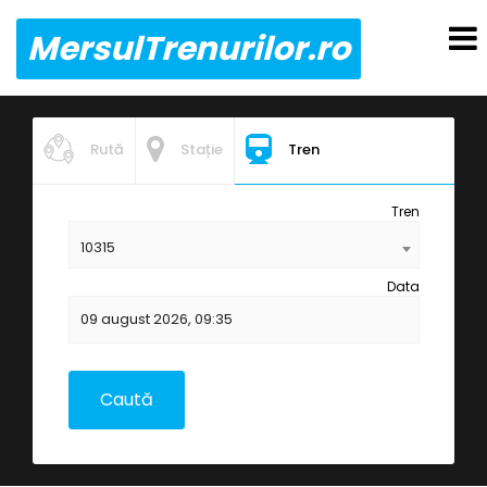
MersulTrenurilor.ro
Rută
Stație
Tren
Tren
10315
Data